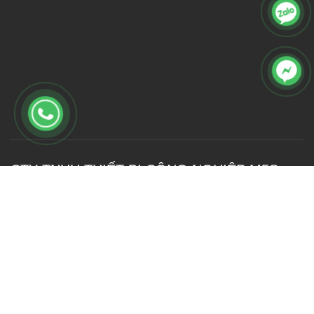
CTY TNHH THIẾT BỊ CÔNG NGHIỆP M5S