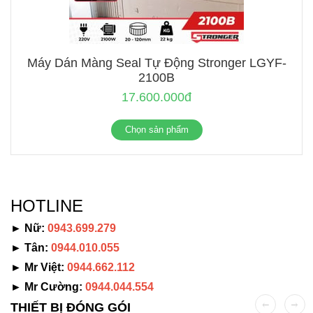
Máy Dán Màng Seal Tự Động Stronger LGYF-
2100B
17.600.000đ
Chọn sản phẩm
HOTLINE
► Nữ:
0943.699.279
► Tân:
0944.010.055
► Mr Việt:
0944.662.112
► Mr Cường:
0944.044.554
THIẾT BỊ ĐÓNG GÓI