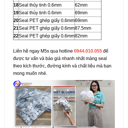
18
Seal thủy tinh 0.6mm
62mm
19
Seal thủy tinh 0.6mm
69mm
20
Seal PET ghép giấy 0.6mm
69mm
21
Seal PET ghép giấy 0.6mm
87.5mm
22
Seal PET ghép giấy 0.6mm
82mm
Liên hệ ngay M5s qua hotline
0944.010.055
để
được tư vấn và báo giá nhanh nhất màng seal
theo kích thước, đường kính và chất liệu mà bạn
mong muốn nhé.