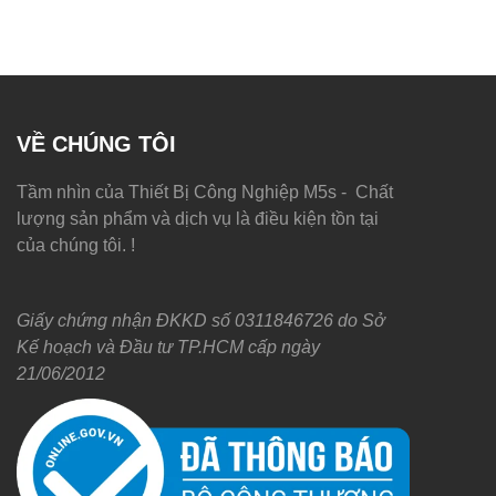
VỀ CHÚNG TÔI
Tầm nhìn của Thiết Bị Công Nghiệp M5s - Chất
lượng sản phẩm và dịch vụ là điều kiện tồn tại
của chúng tôi. !
Giấy chứng nhận ĐKKD số 0311846726 do Sở
Kế hoạch và Đầu tư TP.HCM cấp ngày
21/06/2012