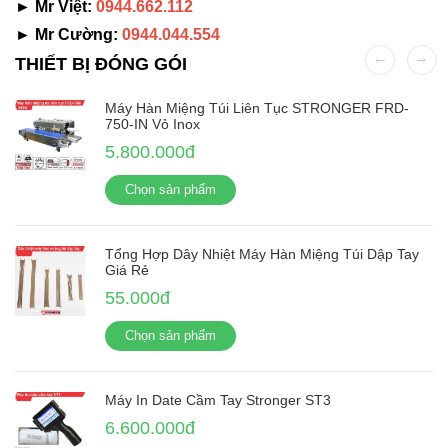
► Mr Việt:
0944.662.112
► Mr Cường:
0944.044.554
THIẾT BỊ ĐÓNG GÓI
Máy Hàn Miệng Túi Liên Tục STRONGER FRD-
750-IN Vỏ Inox
5.800.000đ
Chọn sản phẩm
Tổng Hợp Dây Nhiệt Máy Hàn Miệng Túi Dập Tay
Giá Rẻ
55.000đ
Chọn sản phẩm
Máy In Date Cầm Tay Stronger ST3
6.600.000đ