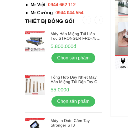
► Mr Việt:
0944.662.112
► Mr Cường:
0944.044.554
THIẾT BỊ ĐÓNG GÓI
Nhãn Tự
Máy Hàn Miệng Túi Liên
-380F
Tục STRONGER FRD-750-
IN Vỏ Inox
5.800.000đ
ẩm
Chọn sản phẩm
Tổng Hợp Dây Nhiệt Máy
Hàn Miệng Túi Dập Tay Giá
Rẻ
55.000đ
Chọn sản phẩm
Máy In Date Cầm Tay
Stronger ST3