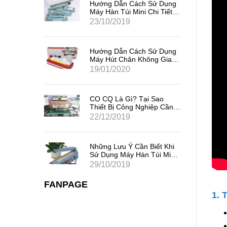
Sử Dụng
Hướng Dẫn Cách Sử Dụng
i Tiết,
Máy Hàn Túi Mini Chi Tiết,
Hiệu Quả Nhất
23/10/2019
Sử Dụng
Hướng Dẫn Cách Sử Dụng
ng Gia
Máy Hút Chân Không Gia
Đình Mini
19/01/2020
 Sao
CO CQ Là Gì? Tại Sao
iệp Cần
Thiết Bị Công Nghiệp Cần
Có CO CQ?
22/12/2019
iết Khi
Những Lưu Ý Cần Biết Khi
úi Mini
Sử Dụng Máy Hàn Túi Mini
Dập Tay
29/10/2019
FANPAGE
1. 