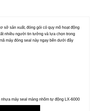
ẩm
ơ sở sản xuất, đóng gói có quy mô hoạt động
ùng Bán
rất nhiều người tin tưởng và lựa chọn trong
 KZB-1
ề mã
máy đóng seal
này ngay bên dưới đây
ẩm
Bán Tự
ox
ẩm
 hũ nhựa máy seal màng nhôm tự động LX-6000