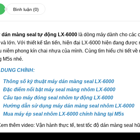
6.600.000đ
Bình luận
(0)
Chọn sản ph
 dán màng seal tự động LX-6000
là dòng máy dành cho các c
Máy Đóng Đai Th
và lớn. Với thiết kế tân tiến, hiện đại LX-6000 hiện đang được 
Tự Động Stronger
 niêm phong kín chai nhựa của mình. Cùng tìm hiểu chi tiết v
15.900.000đ
g M5s nhé.
Chọn sản ph
 DUNG CHÍNH:
Thông số kỹ thuật máy dán màng seal LX-6000
Máy Viền Mí Lon 
Đặc điểm nổi bật máy seal màng nhôm LX-6000
Động TDFJ-160 In
Cấu tạo máy đóng seal nhôm tự động LX-6000
13.700.000đ
Hướng dẫn sử dụng máy dán màng seal nhôm LX-6000
Chọn sản ph
Mua máy ép seal nhôm LX-6000 chính hãng tại M5s
Xem thêm video: Vận hành thực tế, test tốc độ dán màng seal