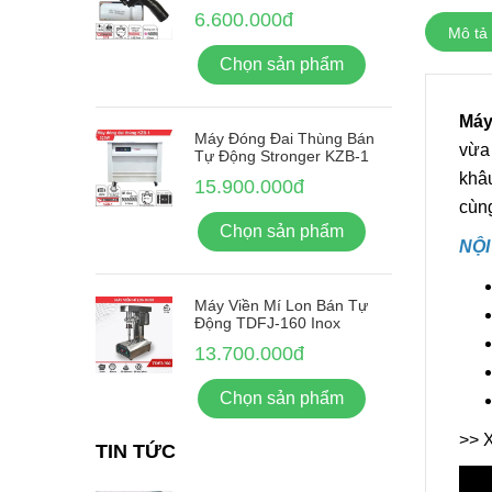
6.600.000đ
Mô tả
Chọn sản phẩm
Máy
Máy Đóng Đai Thùng Bán
vừa 
Tự Động Stronger KZB-1
khâu
15.900.000đ
cùn
Chọn sản phẩm
NỘI
Máy Viền Mí Lon Bán Tự
Động TDFJ-160 Inox
13.700.000đ
Chọn sản phẩm
>> 
TIN TỨC