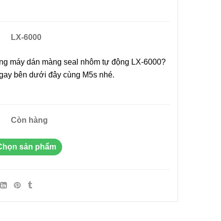
LX-6000
i Liên
Máy In Date Tem Nhãn Tự
ụng máy dán màng seal nhôm tự động LX-6000?
RD-750-
Động Stronger MY-380F
 ngay bên dưới đây cùng M5s nhé.
8.800.000đ
ẩm
Chọn sản phẩm
Còn hàng
ệt Máy
 Tay Giá
Chọn sản phẩm
ẩm
Tay