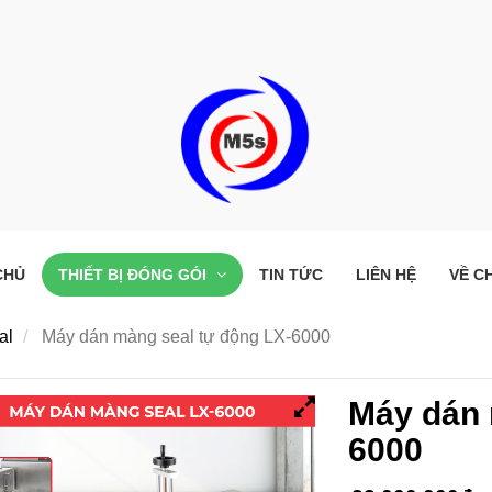
CHỦ
THIẾT BỊ ĐÓNG GÓI
TIN TỨC
LIÊN HỆ
VỀ C
al
Máy dán màng seal tự động LX-6000
Máy dán 
6000