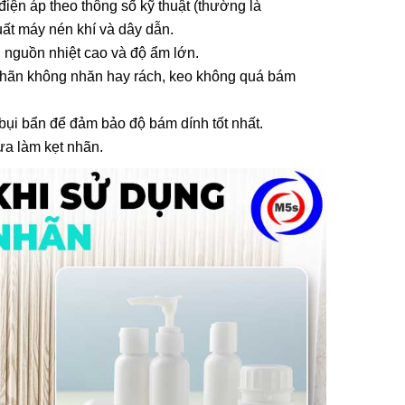
iện áp theo thông số kỹ thuật (thường là
Sử Dụng
hi Tiết,
uất máy nén khí và dây dẫn.
ới nguồn nhiệt cao và độ ẩm lớn.
 nhãn không nhăn hay rách, keo không quá bám
Sử Dụng
ng Gia
 bụi bẩn để đảm bảo độ bám dính tốt nhất.
ừa làm kẹt nhãn.
 Sao
iệp Cần
iết Khi
Túi Mini