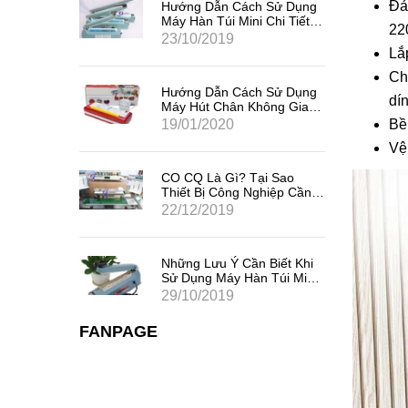
Đả
Sử Dụng
Hướng Dẫn Cách Sử Dụng
i Tiết,
Máy Hàn Túi Mini Chi Tiết,
22
Hiệu Quả Nhất
23/10/2019
Lắ
Ch
Sử Dụng
Hướng Dẫn Cách Sử Dụng
dí
ng Gia
Máy Hút Chân Không Gia
Đình Mini
19/01/2020
Bề
Vệ
 Sao
CO CQ Là Gì? Tại Sao
iệp Cần
Thiết Bị Công Nghiệp Cần
Có CO CQ?
22/12/2019
iết Khi
Những Lưu Ý Cần Biết Khi
úi Mini
Sử Dụng Máy Hàn Túi Mini
Dập Tay
29/10/2019
FANPAGE