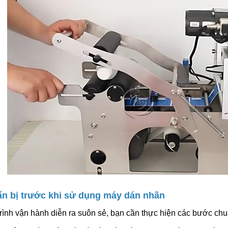
6.600.000đ
Chọn sản ph
Máy Đóng Đai Th
Tự Động Stronger
15.900.000đ
Chọn sản ph
Máy Viền Mí Lon 
Động TDFJ-160 In
13.700.000đ
Chọn sản ph
ẩn bị trước khi sử dụng máy dán nhãn
rình vận hành diễn ra suôn sẻ, bạn cần thực hiện các bước chu