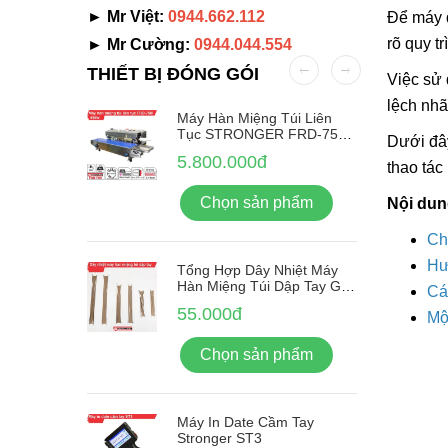
► Mr Việt:
0944.662.112
Để máy 
rõ quy t
► Mr Cường:
0944.044.554
THIẾT BỊ ĐÓNG GÓI
Việc sử 
lệch nhã
Nhãn Tự
Máy Hàn Miệng Túi Liên
-380F
Tục STRONGER FRD-750-
Dưới đâ
IN Vỏ Inox
5.800.000đ
thao tác
ẩm
Chọn sản phẩm
Nội dun
Ch
Hư
Tổng Hợp Dây Nhiệt Máy
Hàn Miệng Túi Dập Tay Giá
Cá
Rẻ
55.000đ
Mộ
Chọn sản phẩm
Máy In Date Cầm Tay
Stronger ST3