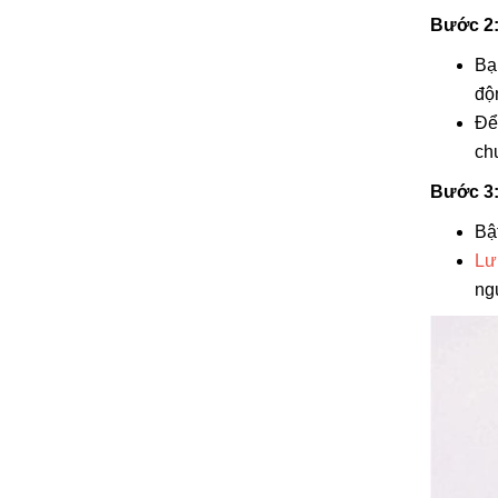
Bước 2: 
Bạ
độ
Để
ch
Bước 3:
Bật
Lư
ng