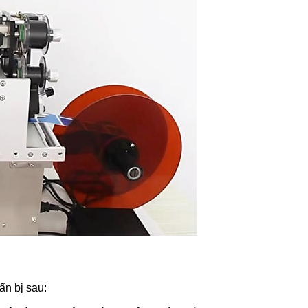
ẩm
ùng Bán
 KZB-1
ẩm
Bán Tự
ox
ẩm
ẩn bị sau: