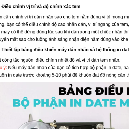
Điều chỉnh vị trí và độ chính xác tem
n căn chỉnh vị trí dán nhãn sao cho tem nằm đúng vị trí mong 
ng, bạn có thể điều chỉnh độ cao nhãn dán, vị trí ngang của tem,
 máy có thể dừng đúng lúc sau khi dán xong một chiếc nhãn thì b
uyển mắt sao cho luồng ánh sáng nhận diện nằm đúng vào khe 
 Thiết lập bảng điều khiển máy dán nhãn và hệ thống in da
 công tắc nguồn, điều chỉnh nhiệt độ và vị trí dán tem nhãn.
u ý:
Nếu máy dán nhãn của bạn có tích hợp bộ phận in date, hãy
uồn in date trước khoảng 5-10 phút để khuôn đạt độ nóng cần th