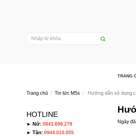
TRANG 
Trang chủ
Tin tức M5s
Hướng dẫn sử dụng các
Hướn
HOTLINE
Ngày đă
► Nữ:
0943.699.279
► Tân:
0944.010.055