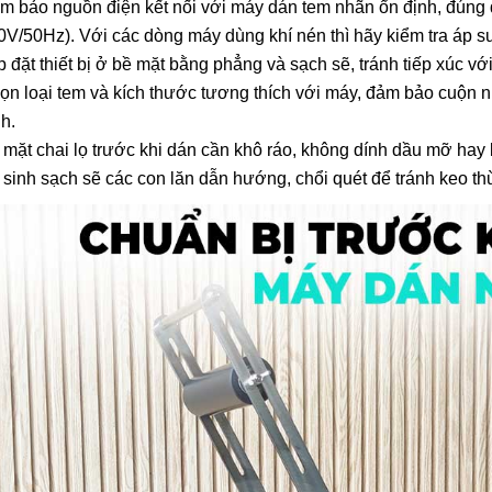
m bảo nguồn điện kết nối với máy dán tem nhãn ổn định, đúng đ
Hướng Dẫn Cách Sử Dụng
Hướng Dẫn Cách 
Máy Hàn Túi Mini Chi Tiết,
Máy Hàn Túi Mini C
0V/50Hz). Với các dòng máy dùng khí nén thì hãy kiểm tra áp s
Hiệu Quả Nhất
Hiệu Quả Nhất
23/10/2019
23/10/2019
p đặt thiết bị ở bề mặt bằng phẳng và sạch sẽ, tránh tiếp xúc v
ọn loại tem và kích thước tương thích với máy, đảm bảo cuộn
Hướng Dẫn Cách Sử Dụng
Hướng Dẫn Cách 
nh.
Máy Hút Chân Không Gia
Máy Hút Chân Khô
Đình Mini
Đình Mini
 mặt chai lọ trước khi dán cần khô ráo, không dính dầu mỡ hay
19/01/2020
19/01/2020
 sinh sạch sẽ các con lăn dẫn hướng, chổi quét để tránh keo th
CO CQ Là Gì? Tại Sao
CO CQ Là Gì? Tại
Thiết Bị Công Nghiệp Cần
Thiết Bị Công Ngh
Có CO CQ?
Có CO CQ?
22/12/2019
22/12/2019
Những Lưu Ý Cần Biết Khi
Những Lưu Ý Cần B
Sử Dụng Máy Hàn Túi Mini
Sử Dụng Máy Hàn 
Dập Tay
Dập Tay
29/10/2019
29/10/2019