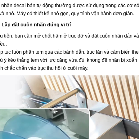
 nhãn decal bán tự động thường được sử dụng trong các cơ s
à nhỏ. Máy có thiết kế nhỏ gọn, quy trình vận hành đơn giản.
 Lắp đặt cuộn nhãn đúng vị trí
u tiên, bạn cần mở chốt hãm ở trục đỡ và đặt cuộn nhãn dán vào
iều.
ếp tục luồn phần tem qua các bánh dẫn, trục lăn và cảm biến t
ú ý kéo thẳng tem với lực căng vừa đủ, không để nhãn bị xoắn
nh chắc chắn vào trục thu hồi ở cuối máy.