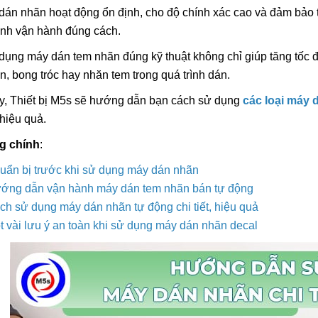
dán nhãn hoạt động ổn định, cho độ chính xác cao và đảm bả
rình vận hành đúng cách.
dụng máy dán tem nhãn đúng kỹ thuật không chỉ giúp tăng tốc đ
n, bong tróc hay nhăn tem trong quá trình dán.
Máy In Date Tem Nhãn Tự
Máy Hàn Miệng Tú
Động Stronger MY-380F
Tục STRONGER F
y, Thiết bị M5s sẽ hướng dẫn bạn cách sử dụng
các loại máy 
IN Vỏ Inox
8.800.000đ
5.800.000đ
 hiệu quả.
Chọn sản phẩm
Chọn sản ph
g chính
:
uẩn bị trước khi sử dụng máy dán nhãn
ớng dẫn vận hành máy dán tem nhãn bán tự động
Tổng Hợp Dây Nhi
Hàn Miệng Túi Dập
ch sử dụng máy dán nhãn tự động chi tiết, hiệu quả
Rẻ
55.000đ
t vài lưu ý an toàn khi sử dụng máy dán nhãn decal
Chọn sản ph
Máy In Date Cầm 
Stronger ST3