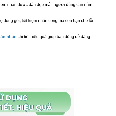
o tem nhãn được dán đẹp mắt, người dùng cần nắm
ộ đóng gói, tiết kiệm nhân công mà còn hạn chế lỗi
i Liên
Máy In Date Tem Nhãn Tự
RD-750-
Động Stronger MY-380F
dán nhãn
chi tiết hiệu quả giúp bạn dùng dễ dàng
8.800.000đ
ẩm
Chọn sản phẩm
ệt Máy
 Tay Giá
ẩm
Tay