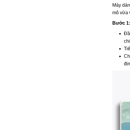
Máy dán
mô vừa v
Bước 1:
Đầ
ch
Ti
Ch
đị