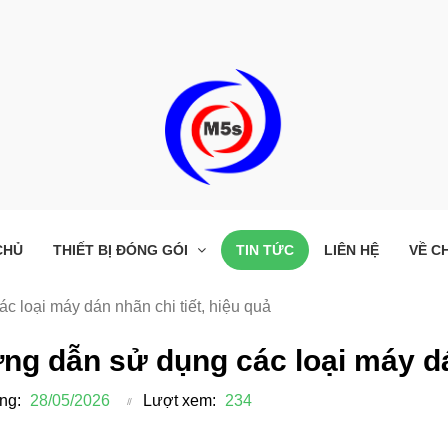
CHỦ
THIẾT BỊ ĐÓNG GÓI
TIN TỨC
LIÊN HỆ
VỀ C
 loại máy dán nhãn chi tiết, hiệu quả
g dẫn sử dụng các loại máy dán
ng:
28/05/2026
Lượt xem:
234