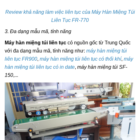
Review khả năng làm việc liên tục của Máy Hàn Miệng Túi
Liên Tục FR-770
3. Đa dạng mẫu mã, tính năng
Máy hàn miệng túi liên tục
có nguồn gốc từ Trung Quốc
với đa dạng mẫu mã, tính năng như:
máy hàn miệng túi
liên tục FR900
,
máy hàn miệng túi liên tục có thổi khí
,
máy
hàn miệng túi liên tục có in date
,
máy hàn miệng túi SF-
150
,...