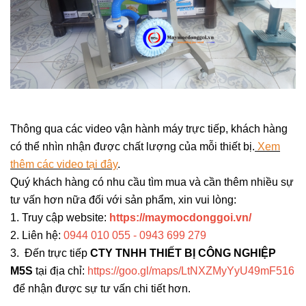
Thông qua các video vận hành máy trực tiếp, khách hàng
có thể nhìn nhận được chất lượng của mỗi thiết bị.
Xem
thêm các video tại đây
.
Quý khách hàng có nhu cầu tìm mua và cần thêm nhiều sự
tư vấn hơn nữa đối với sản phẩm, xin vui lòng:
1. Truy cập website:
https://maymocdonggoi.vn/
2. Liên hệ:
0944 010 055 - 0943 699 279
3. Đến trực tiếp
CTY TNHH THIẾT BỊ CÔNG NGHIỆP
M5S
tại địa chỉ:
https://goo.gl/maps/LtNXZMyYyU49mF516
để nhận được sự tư vấn chi tiết hơn.