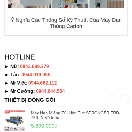
Ý Nghĩa Các Thông Số Kỹ Thuật Của Máy Dán
Thùng Carton
HOTLINE
► Nữ:
0943.699.279
► Tân:
0944.010.055
► Mr Việt:
0944.662.112
► Mr Cường:
0944.044.554
THIẾT BỊ ĐÓNG GÓI
Máy Hàn Miệng Túi Liên Tục STRONGER FRD-
750-IN Vỏ Inox
5.800.000đ