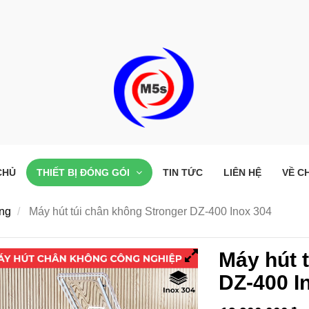
CHỦ
THIẾT BỊ ĐÓNG GÓI
TIN TỨC
LIÊN HỆ
VỀ C
ông
Máy hút túi chân không Stronger DZ-400 Inox 304
Máy hút 
DZ-400 I