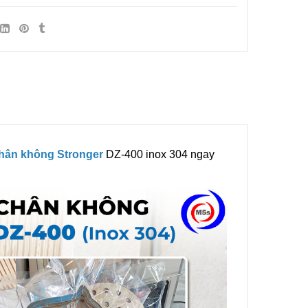
ẩm
ùng Bán
 KZB-1
ẩm
hân không Stronger
DZ-400 inox 304 ngay
Bán Tự
ox
ẩm