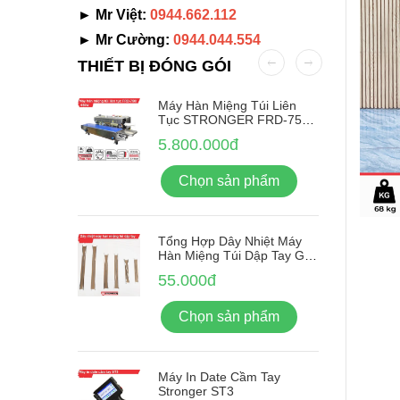
► Mr Việt:
0944.662.112
► Mr Cường:
0944.044.554
THIẾT BỊ ĐÓNG GÓI
Nhãn Tự
Máy Hàn Miệng Túi Liên
-380F
Tục STRONGER FRD-750-
IN Vỏ Inox
5.800.000đ
ẩm
Chọn sản phẩm
Tổng Hợp Dây Nhiệt Máy
Hàn Miệng Túi Dập Tay Giá
Rẻ
55.000đ
Chọn sản phẩm
Máy In Date Cầm Tay
Stronger ST3