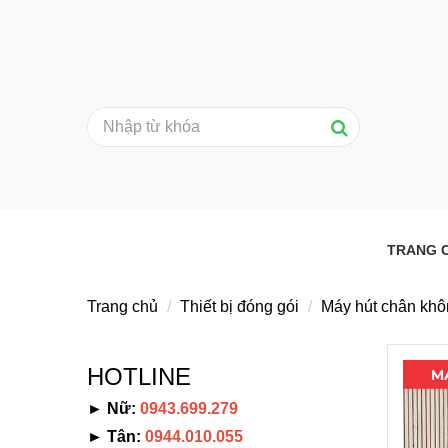
TRANG 
Trang chủ
Thiết bị đóng gói
Máy hút chân kh
HOTLINE
► Nữ:
0943.699.279
► Tân:
0944.010.055