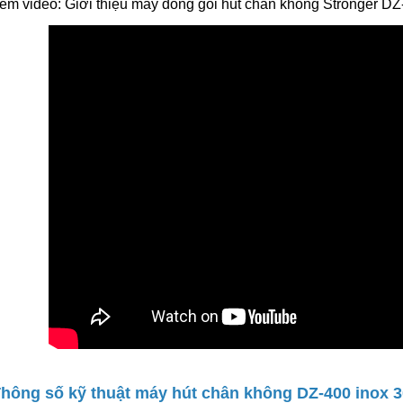
em video: Giới thiệu máy đóng gói hút chân không Stronger DZ
Thông số kỹ thuật máy hút chân không DZ-400 inox 