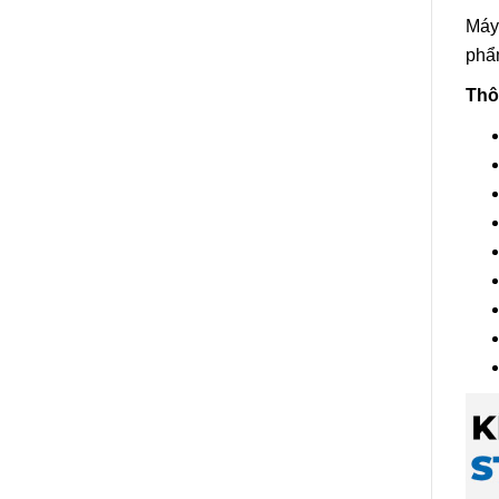
Máy 
phẩm
Thô