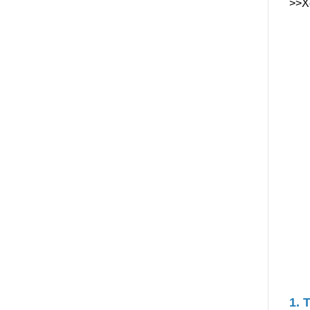
>>X
1. 