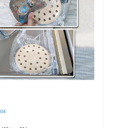
Sử Dụng
hi Tiết,
Sử Dụng
ng Gia
 Sao
iệp Cần
iết Khi
Túi Mini
304