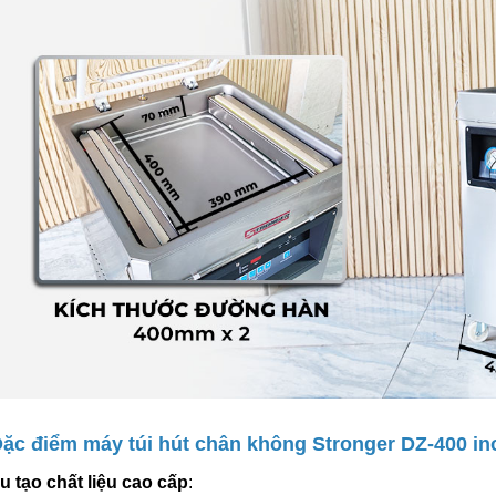
Đặc điểm máy túi hút chân không Stronger DZ-400 in
u tạo chất liệu cao cấp
: