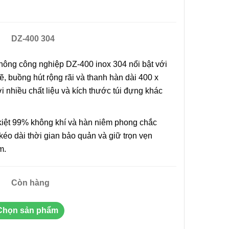
DZ-400 304
i Liên
Máy In Date Tem Nhãn Tự
không công nghiệp DZ-400 inox 304 nổi bật với
RD-750-
Động Stronger MY-380F
, buồng hút rộng rãi và thanh hàn dài 400 x
8.800.000đ
 nhiều chất liệu và kích thước túi đựng khác
ẩm
Chọn sản phẩm
kiệt 99% không khí và hàn niêm phong chắc
p kéo dài thời gian bảo quản và giữ trọn vẹn
ệt Máy
 Tay Giá
m.
ẩm
Còn hàng
Chọn sản phẩm
Tay