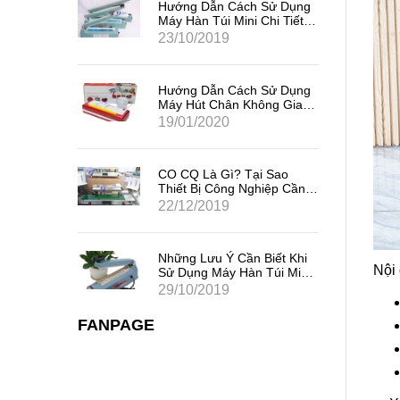
Sử Dụng
Hướng Dẫn Cách Sử Dụng
i Tiết,
Máy Hàn Túi Mini Chi Tiết,
Hiệu Quả Nhất
23/10/2019
Sử Dụng
Hướng Dẫn Cách Sử Dụng
ng Gia
Máy Hút Chân Không Gia
Đình Mini
19/01/2020
 Sao
CO CQ Là Gì? Tại Sao
iệp Cần
Thiết Bị Công Nghiệp Cần
Có CO CQ?
22/12/2019
iết Khi
Những Lưu Ý Cần Biết Khi
Nội 
úi Mini
Sử Dụng Máy Hàn Túi Mini
Dập Tay
29/10/2019
FANPAGE