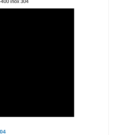
-400 inox 304
304