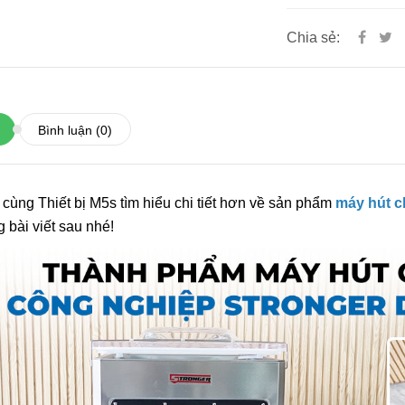
6.600.000đ
Chia sẻ:
Chọn sản ph
Máy Đóng Đai Th
Tự Động Stronger
Bình luận
(0)
15.900.000đ
Chọn sản ph
cùng Thiết bị M5s tìm hiểu chi tiết hơn về sản phẩm
máy hút c
g bài viết sau nhé!
Máy Viền Mí Lon 
Động TDFJ-160 In
13.700.000đ
Chọn sản ph