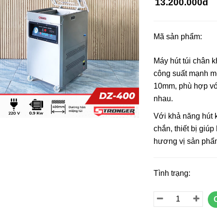
13.200.000đ
Mã sản phẩm:
Máy In Date Tem Nhãn Tự
Máy Hàn Miệng Tú
Máy hút túi chân 
Động Stronger MY-380F
Tục STRONGER F
IN Vỏ Inox
công suất mạnh mẽ
8.800.000đ
5.800.000đ
10mm, phù hợp với
Chọn sản phẩm
Chọn sản ph
nhau.
Với khả năng hút 
chắn, thiết bị giú
Tổng Hợp Dây Nhi
Hàn Miệng Túi Dập
hương vị sản phẩ
Rẻ
55.000đ
Chọn sản ph
Tình trạng:
Máy In Date Cầm 
Stronger ST3