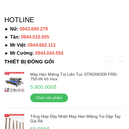
HOTLINE
► Nữ:
0943.699.279
► Tân:
0944.010.055
► Mr Việt:
0944.662.112
► Mr Cường:
0944.044.554
THIẾT BỊ ĐÓNG GÓI
Máy Hàn Miệng Túi Liên Tục STRONGER FRD-
750-IN Vỏ Inox
5.800.000đ
Chọn sản phẩm
Tổng Hợp Dây Nhiệt Máy Hàn Miệng Túi Dập Tay
Giá Rẻ