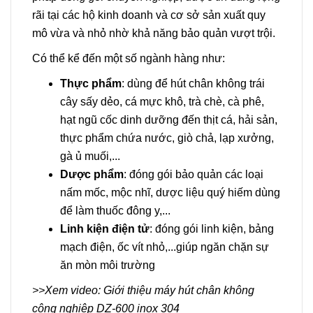
rãi tại các hộ kinh doanh và cơ sở sản xuất quy
mô vừa và nhỏ nhờ khả năng bảo quản vượt trội.
Có thể kể đến một số ngành hàng như:
Thực phẩm
: dùng để hút chân không trái
cây sấy dẻo, cá mực khô, trà chè, cà phê,
hạt ngũ cốc dinh dưỡng đến thịt cá, hải sản,
thực phẩm chứa nước, giò chả, lạp xưởng,
gà ủ muối,...
Dược phẩm
: đóng gói bảo quản các loại
nấm mốc, mộc nhĩ, dược liệu quý hiếm dùng
để làm thuốc đông y,...
Linh kiện điện tử
: đóng gói linh kiện, bảng
mạch điện, ốc vít nhỏ,...giúp ngăn chặn sự
ăn mòn môi trường
>>Xem video: Giới thiệu máy hút chân không
công nghiệp DZ-600 inox 304