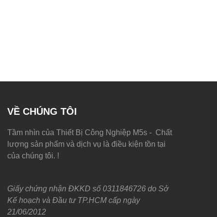
VỀ CHÚNG TÔI
Tầm nhìn của Thiết Bị Công Nghiệp M5s - Chất
lượng sản phẩm và dịch vụ là điều kiện tồn tại
của chúng tôi. !
Giấy chứng nhận ĐKKD số 0311846726 do Sở
Kế hoạch và Đầu tư TP.HCM cấp ngày
21/06/2012