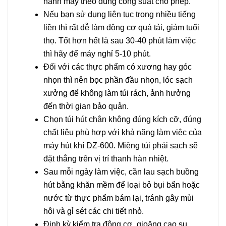
hành máy theo đúng công suất cho phép.
Nếu bạn sử dụng liên tục trong nhiều tiếng
liền thì rất dễ làm động cơ quá tải, giảm tuổi
thọ. Tốt hơn hết là sau 30-40 phút làm việc
thì hãy để máy nghỉ 5-10 phút.
Đối với các thực phẩm có xương hay góc
nhọn thì nên bọc phần đầu nhọn, lóc sạch
xưởng để không làm túi rách, ảnh hưởng
đến thời gian bảo quản.
Chọn túi hút chân không đúng kích cỡ, đúng
chất liệu phù hợp với khả năng làm việc của
máy hút khí DZ-600. Miệng túi phải sạch sẽ
đặt thẳng trên vị trí thanh hàn nhiệt.
Sau mỗi ngày làm việc, cần lau sạch buồng
hút bằng khăn mềm để loại bỏ bụi bẩn hoặc
nước từ thực phẩm bám lại, tránh gây mùi
hôi và gỉ sét các chi tiết nhỏ.
Định kỳ kiểm tra động cơ, gioăng cao su,