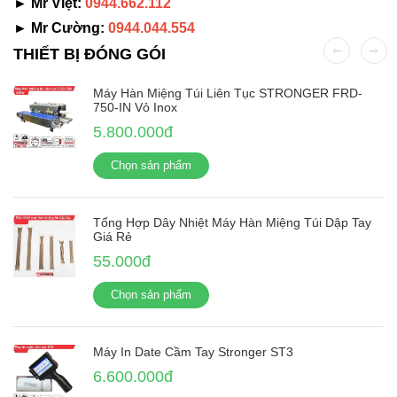
► Mr Việt:
0944.662.112
► Mr Cường:
0944.044.554
THIẾT BỊ ĐÓNG GÓI
Máy Hàn Miệng Túi Liên Tục STRONGER FRD-
750-IN Vỏ Inox
5.800.000đ
Chọn sản phẩm
Tổng Hợp Dây Nhiệt Máy Hàn Miệng Túi Dập Tay
Giá Rẻ
55.000đ
Chọn sản phẩm
Máy In Date Cầm Tay Stronger ST3
6.600.000đ