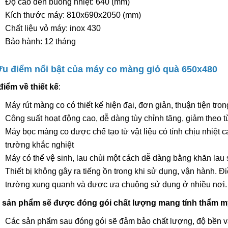
Độ cao đến buồng nhiệt: 640 (mm)
Kích thước máy: 810x690x2050 (mm)
Chất liệu vỏ máy: inox 430
Bảo hành: 12 tháng
Ưu điểm nổi bật của máy co màng giỏ quà 650x480
điểm về thiết kế
:
Máy rút màng co có thiết kế hiện đại, đơn giản, thuận tiện tron
Công suất hoạt động cao, dễ dàng tùy chỉnh tăng, giảm theo 
Máy bọc màng co được chế tạo từ vật liệu có tính chịu nhiệt c
trường khắc nghiệt
Máy có thể vệ sinh, lau chùi một cách dễ dàng bằng khăn lau 
Thiết bị không gây ra tiếng ồn trong khi sử dụng, vận hành. Đ
trường xung quanh và được ưa chuộng sử dụng ở nhiều nơi.
 sản phẩm sẽ được đóng gói chất lượng mang tính thẩm m
Các sản phẩm sau đóng gói sẽ đảm bảo chất lượng, độ bền 