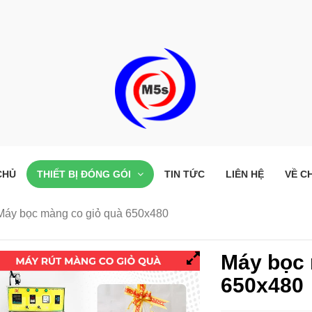
CHỦ
THIẾT BỊ ĐÓNG GÓI
TIN TỨC
LIÊN HỆ
VỀ C
áy bọc màng co giỏ quà 650x480
Máy bọc 
650x480