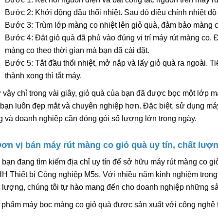
Bước 2: Khởi động đầu thổi nhiệt. Sau đó điều chỉnh nhiệt độ
Bước 3: Trùm lớp màng co nhiệt lên giỏ quà, đảm bảo màng 
Bước 4: Đặt giỏ quà đã phủ vào đúng vị trí máy rút màng co. Đ
màng co theo thời gian mà bạn đã cài đặt.
Bước 5: Tắt đầu thổi nhiệt, mở nắp và lấy giỏ quà ra ngoài. T
thành xong thì tắt máy.
vậy chỉ trong vài giây, giỏ quà của bạn đã được bọc một lớp 
bạn luôn đẹp mắt và chuyên nghiệp hơn. Đặc biệt, sử dụng má
 và doanh nghiệp cần đóng gói số lượng lớn trong ngày.
Đơn vị bán máy rút màng co giỏ quà uy tín, chất lượ
bạn đang tìm kiếm địa chỉ uy tín để sở hữu máy rút màng co gi
 Thiết bị Công nghiệp M5s. Với nhiều năm kinh nghiệm trong l
 lượng, chúng tôi tự hào mang đến cho doanh nghiệp những sản 
 phẩm máy bọc màng co giỏ quà được sản xuất với công nghệ ti
h.