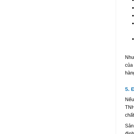
Như 
của 
hàng
5. 
Nếu 
TNHH
chất
Sản
địn