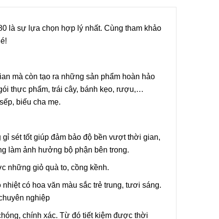
0 là sự lựa chọn hợp lý nhất. Cùng tham khảo
ẩm
é!
ùng Bán
 KZB-1
i gian mà còn tạo ra những sản phẩm hoàn hảo
ói thực phẩm, trái cây, bánh kẹo, rượu,…
sếp, biếu cha mẹ.
ẩm
Bán Tự
gỉ sét tốt giúp đảm bảo độ bền vượt thời gian,
ox
ng làm ảnh hưởng bộ phận bên trong.
 những giỏ quà to, cồng kềnh.
ẩm
nhiệt có hoa văn màu sắc trẻ trung, tươi sáng.
 chuyên nghiệp
hóng, chính xác. Từ đó tiết kiệm được thời