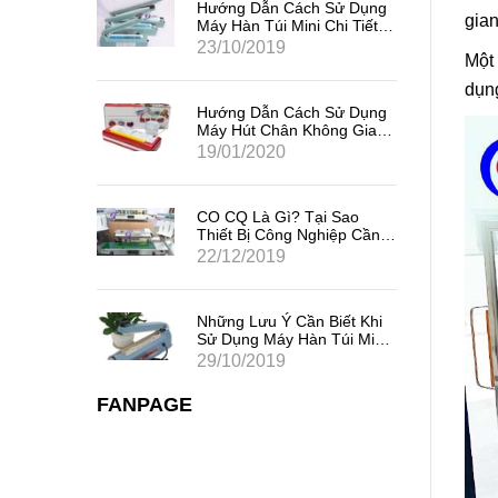
Sử Dụng
Hướng Dẫn Cách Sử Dụng
gian
i Tiết,
Máy Hàn Túi Mini Chi Tiết,
Hiệu Quả Nhất
23/10/2019
Một
dụn
Sử Dụng
Hướng Dẫn Cách Sử Dụng
ng Gia
Máy Hút Chân Không Gia
Đình Mini
19/01/2020
 Sao
CO CQ Là Gì? Tại Sao
iệp Cần
Thiết Bị Công Nghiệp Cần
Có CO CQ?
22/12/2019
iết Khi
Những Lưu Ý Cần Biết Khi
úi Mini
Sử Dụng Máy Hàn Túi Mini
Dập Tay
29/10/2019
FANPAGE