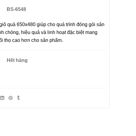
BS-6548
iỏ quà 650x480 giúp cho quá trình đóng gói sản
h chóng, hiệu quả và linh hoạt đặc biệt mang
i Liên
Máy In Date Tem Nhãn Tự
uổi thọ cao hơn cho sản phẩm.
RD-750-
Động Stronger MY-380F
8.800.000đ
Hết hàng
ẩm
Chọn sản phẩm
ệt Máy
 Tay Giá
ẩm
Tay