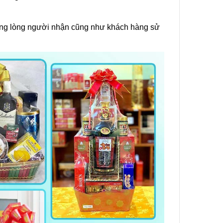
Sử Dụng
hi Tiết,
rong lòng người nhận cũng như khách hàng sử
Sử Dụng
ng Gia
 Sao
iệp Cần
iết Khi
Túi Mini