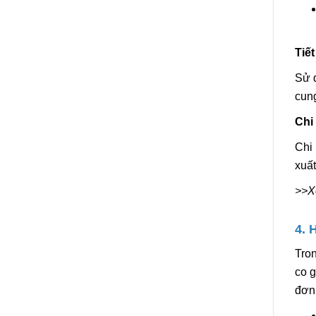
Tiết
Sử d
cung
Chi
Chi 
xuất
>>X
4. 
Tron
co 
đơn 