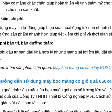
Máy co màng chắc chắn giúp hoàn thiện về tính thẩm mỹ cho 
tín cho nhà sản xuất.
 kiệm chi ph
í:
ụng máy co tự động giúp hiệu suất hoạt động trở nên nhanh c
 ứng sản phẩm nhanh hơn giúp tiết kiệm chi phí và thời gian s
 phí bảo trì, bảo dưỡng thấp:
phí đầu tư ban đầu khá hợp lý nhưng mang lại lợi ích lâu dài gi
.
em thêm sản phẩm liên quan:
Máy khò màng co cầm tay BOS
Hướng dẫn sử dụng máy bọc màng co giỏ quà 650x4
g quá trình sản xuất, nếu bạn muốn gói quà số lượng lớn và tiế
giỏ quà của Công Ty TNHH Thiết bị Công nghiệp M5s. Cách sử 
giản với các thao tác sau:
Bước 1: Kết nối nguồn điện và bật công tắc nguồn trên máy r