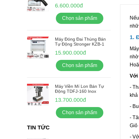
6.600.000đ
Nếu 
Chọn sản phẩm
nhữn
1. 
Máy Đóng Đai Thùng Bán
Tự Động Stronger KZB-1
Máy 
15.900.000đ
nhờ 
Hoặc
Chọn sản phẩm
Với
Máy Viền Mí Lon Bán Tự
- Th
Động TDFJ-160 Inox
khả
13.700.000đ
- B
Chọn sản phẩm
- Tă
Giỏ
TIN TỨC
- Vớ