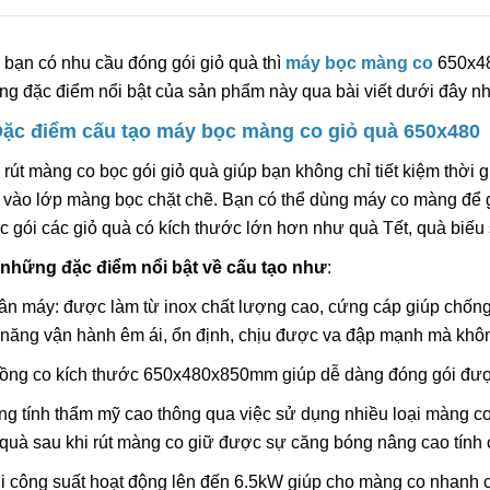
6.600.000đ
bạn có nhu cầu đóng gói giỏ quà thì
máy bọc màng co
650x48
Chọn sản ph
g đặc điểm nổi bật của sản phẩm này qua bài viết dưới đây nh
Đặc điểm cấu tạo máy bọc màng co giỏ quà 650x480
Máy Đóng Đai Th
Tự Động Stronger
rút màng co bọc gói giỏ quà giúp bạn không chỉ tiết kiệm thờ
15.900.000đ
vào lớp màng bọc chặt chẽ. Bạn có thể dùng máy co màng để g
 gói các giỏ quà có kích thước lớn hơn như quà Tết, quà biếu 
Chọn sản ph
 những đặc điểm nổi bật về cấu tạo như
:
Máy Viền Mí Lon 
ân máy: được làm từ inox chất lượng cao, cứng cáp giúp chống 
Động TDFJ-160 In
 năng vận hành êm ái, ổn định, chịu được va đập mạnh mà khô
13.700.000đ
uồng co kích thước 650x480x850mm giúp dễ dàng đóng gói được
Chọn sản ph
ng tính thẩm mỹ cao thông qua việc sử dụng nhiều loại màng co 
 quà sau khi rút màng co giữ được sự căng bóng nâng cao tính
i công suất hoạt động lên đến 6.5kW giúp cho màng co nhanh c