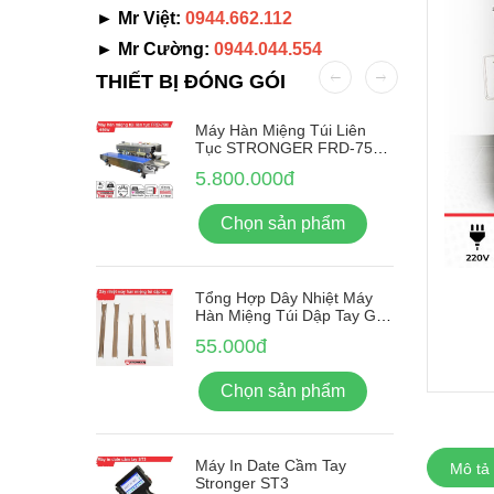
► Mr Việt:
0944.662.112
► Mr Cường:
0944.044.554
THIẾT BỊ ĐÓNG GÓI
Nhãn Tự
Máy Hàn Miệng Túi Liên
-380F
Tục STRONGER FRD-750-
IN Vỏ Inox
5.800.000đ
ẩm
Chọn sản phẩm
Tổng Hợp Dây Nhiệt Máy
Hàn Miệng Túi Dập Tay Giá
Rẻ
55.000đ
Chọn sản phẩm
Máy In Date Cầm Tay
Mô tả
Stronger ST3