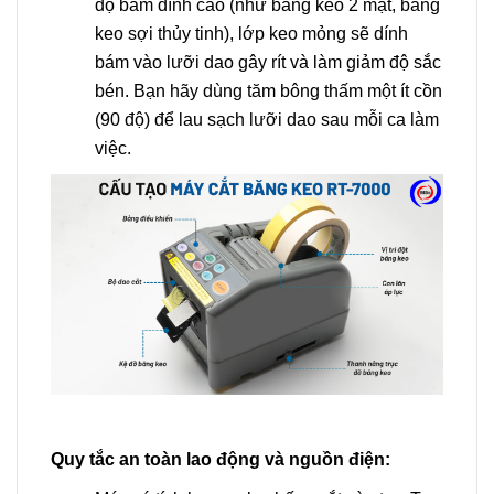
độ bám dính cao (như băng keo 2 mặt, băng
keo sợi thủy tinh), lớp keo mỏng sẽ dính
bám vào lưỡi dao gây rít và làm giảm độ sắc
bén. Bạn hãy dùng tăm bông thấm một ít cồn
(90 độ) để lau sạch lưỡi dao sau mỗi ca làm
việc.
Quy tắc an toàn lao động và nguồn điện: