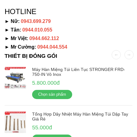
HOTLINE
► Nữ:
0943.699.279
► Tân:
0944.010.055
► Mr Việt:
0944.662.112
► Mr Cường:
0944.044.554
THIẾT BỊ ĐÓNG GÓI
Máy Hàn Miệng Túi Liên Tục STRONGER FRD-
750-IN Vỏ Inox
5.800.000đ
Chọn sản phẩm
Tổng Hợp Dây Nhiệt Máy Hàn Miệng Túi Dập Tay
Giá Rẻ
55.000đ