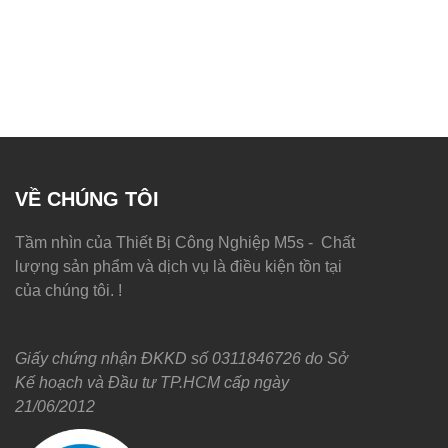
VỀ CHÚNG TÔI
Tầm nhìn của Thiết Bị Công Nghiệp M5s - Chất
lượng sản phẩm và dịch vụ là điều kiện tồn tại
của chúng tôi. !
Giấy chứng nhận ĐKKD số 0311846726 do Sở
Kế hoạch và Đầu tư TP.HCM cấp ngày
21/06/2012