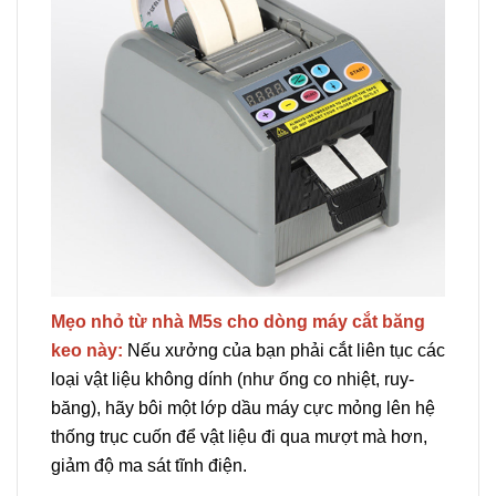
Mẹo nhỏ từ nhà M5s cho dòng máy cắt băng
keo này:
Nếu xưởng của bạn phải cắt liên tục các
loại vật liệu không dính (như ống co nhiệt, ruy-
băng), hãy bôi một lớp dầu máy cực mỏng lên hệ
thống trục cuốn để vật liệu đi qua mượt mà hơn,
giảm độ ma sát tĩnh điện.