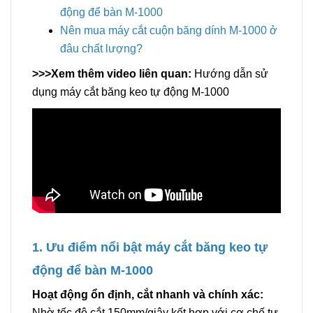
động để bàn M-1000
Nên mua máy cắt cuộn băng dính M-1000 ở
đâu chất lượng?
>>>Xem thêm video liên quan:
Hướng dẫn sử
dụng máy cắt băng keo tự động M-1000
1. Ưu điểm nổi bật máy cắt băng keo tự
động để bàn M-1000
Hoạt động ổn định, cắt nhanh và chính xác:
Nhờ tốc độ cắt 150mm/giây kết hợp với cơ chế tự