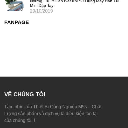
Những Lưu Ý Cần Biết Khi Sử Dụng Máy Hàn Túi
Mini Dập Tay
29/10/2019
FANPAGE
VỀ CHÚNG TÔI
Tầm nhìn của Thiết Bị Công Nghiệp M5s - Chất
lượng sản phẩm và dịch vụ là điều kiện tồn tại
của chúng tôi. !