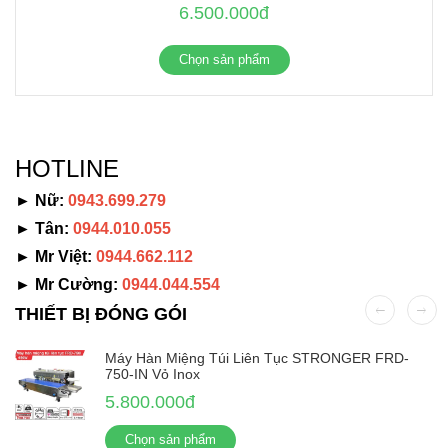
6.500.000đ
Chọn sản phẩm
HOTLINE
► Nữ:
0943.699.279
► Tân:
0944.010.055
► Mr Việt:
0944.662.112
► Mr Cường:
0944.044.554
THIẾT BỊ ĐÓNG GÓI
Máy Hàn Miệng Túi Liên Tục STRONGER FRD-
750-IN Vỏ Inox
5.800.000đ
Chọn sản phẩm