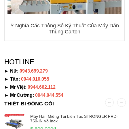
Ý Nghĩa Các Thông Số Kỹ Thuật Của Máy Dán
Thùng Carton
HOTLINE
► Nữ:
0943.699.279
► Tân:
0944.010.055
► Mr Việt:
0944.662.112
► Mr Cường:
0944.044.554
THIẾT BỊ ĐÓNG GÓI
Máy Hàn Miệng Túi Liên Tục STRONGER FRD-
750-IN Vỏ Inox
5.800.000đ