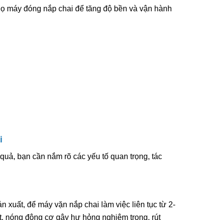
 thọ máy đóng nắp chai để tăng độ bền và vận hành
i Liên
Máy In Date Tem Nhãn Tự
RD-750-
Động Stronger MY-380F
8.800.000đ
ẩm
Chọn sản phẩm
ệt Máy
i
 Tay Giá
quả, bạn cần nắm rõ các yếu tố quan trọng, tác
ẩm
 xuất, để máy vặn nắp chai làm việc liên tục từ 2-
Tay
iệt, nóng động cơ gây hư hỏng nghiêm trọng, rút