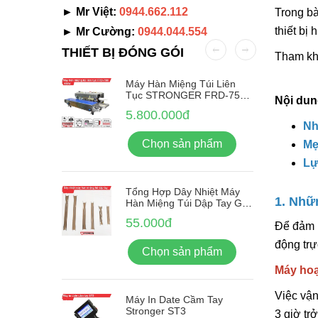
► Mr Việt:
0944.662.112
Trong bà
thiết bị
► Mr Cường:
0944.044.554
THIẾT BỊ ĐÓNG GÓI
Tham kh
Nhãn Tự
Máy Hàn Miệng Túi Liên
-380F
Tục STRONGER FRD-750-
Nội dun
IN Vỏ Inox
5.800.000đ
Nh
ẩm
Chọn sản phẩm
Mẹ
Lự
Tổng Hợp Dây Nhiệt Máy
1. Nhữ
Hàn Miệng Túi Dập Tay Giá
Rẻ
55.000đ
Để đảm
động trực
Chọn sản phẩm
Máy hoạ
Việc vận
Máy In Date Cầm Tay
Stronger ST3
3 giờ tr