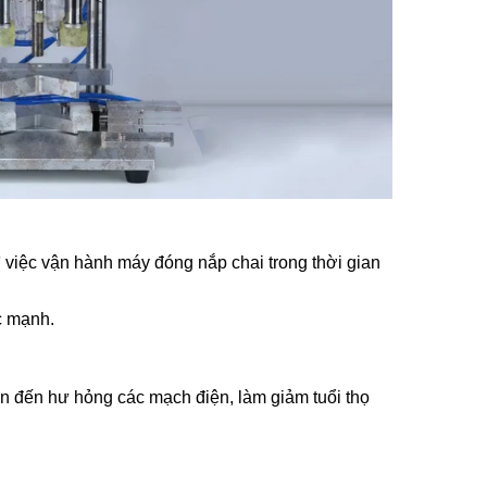
Sử Dụng
hi Tiết,
Sử Dụng
ng Gia
 Sao
iệp Cần
 việc vận hành máy đóng nắp chai trong thời gian
iết Khi
ắc mạnh.
Túi Mini
ẫn đến hư hỏng các mạch điện, làm giảm tuổi thọ