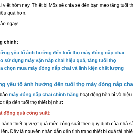
i viết hôm nay, Thiết bị M5s sẽ chia sẻ đến bạn mẹo tăng tuổi
 hiệu quả hơn.
ảo ngay!
Máy In Date Tem Nhãn Tự
Máy Hàn Miệng Tú
Động Stronger MY-380F
Tục STRONGER F
g chính:
IN Vỏ Inox
8.800.000đ
5.800.000đ
ững yếu tố ảnh hưởng đến tuổi thọ máy đóng nắp chai
Chọn sản phẩm
Chọn sản ph
o sử dụng máy vặn nắp chai hiệu quả, tăng tuổi thọ
a chọn mua máy đóng nắp chai và linh kiện chất lượng
Tổng Hợp Dây Nhi
ng yếu tố ảnh hưởng đến tuổi thọ máy đóng nắp cha
Hàn Miệng Túi Dập
Rẻ
55.000đ
 bảo
máy đóng nắp chai chính hãng
hoạt động bền bỉ và hiệu 
 tiếp đến tuổi thọ thiết bị như:
Chọn sản ph
t động quá công suất:
 hành thiết bị vượt quá mức công suất theo quy định của nhà sản
Máy In Date Cầm 
Stronger ST3
ở lên. Đây là nguyên nhân dẫn đến tình trạng thiết bị quá tải nh