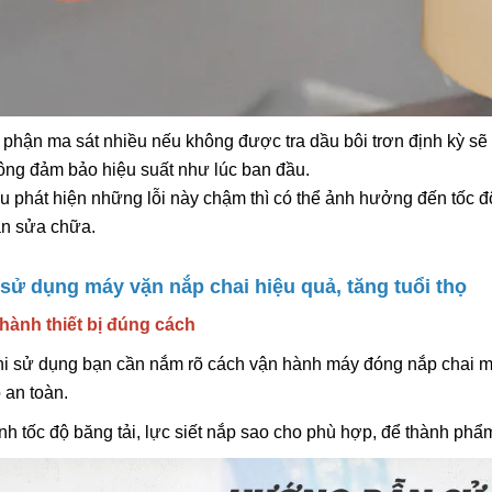
 phận ma sát nhiều nếu không được tra dầu bôi trơn định kỳ sẽ bị
ông đảm bảo hiệu suất như lúc ban đầu.
u phát hiện những lỗi này chậm thì có thể ảnh hưởng đến tốc độ
an sửa chữa.
 sử dụng máy vặn nắp chai hiệu quả, tăng tuổi thọ
 hành thiết bị đúng cách
i sử dụng bạn cần nắm rõ cách vận hành máy đóng nắp chai mà
 an toàn.
nh tốc độ băng tải, lực siết nắp sao cho phù hợp, để thành 