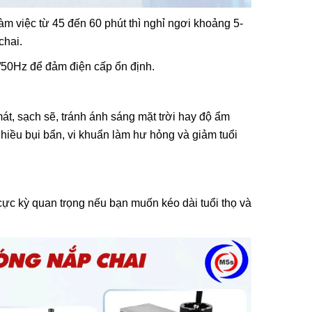
làm việc từ 45 đến 60 phút thì nghỉ ngơi khoảng 5-
chai.
V/50Hz để đảm điện cấp ổn định.
át, sạch sẽ, tránh ánh sáng mặt trời hay độ ẩm
nhiều bụi bẩn, vi khuẩn làm hư hỏng và giảm tuổi
cực kỳ quan trọng nếu bạn muốn kéo dài tuổi thọ và