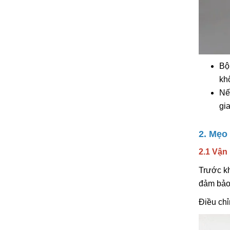
Bộ
kh
Nế
gi
2. Mẹo
2.1 Vận
Trước kh
đảm bảo
Điều chỉ