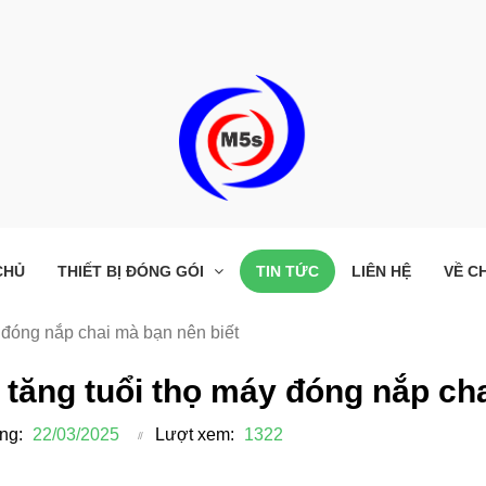
CHỦ
THIẾT BỊ ĐÓNG GÓI
TIN TỨC
LIÊN HỆ
VỀ C
 đóng nắp chai mà bạn nên biết
tăng tuổi thọ máy đóng nắp cha
ng:
22/03/2025
Lượt xem:
1322