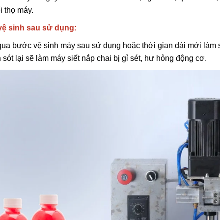
6.600.000đ
i thọ máy.
ệ sinh sau sử dụng:
Chọn sản ph
ua bước vệ sinh máy sau sử dụng hoặc thời gian dài mới làm sạch
 sót lại sẽ làm máy siết nắp chai bị gỉ sét, hư hỏng động cơ.
Máy Đóng Đai Th
Tự Động Stronger
15.900.000đ
Chọn sản ph
Máy Viền Mí Lon 
Động TDFJ-160 In
13.700.000đ
Chọn sản ph