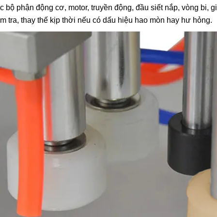
c bộ phận động cơ, motor, truyền động, đầu siết nắp, vòng bi, g
ểm tra, thay thế kịp thời nếu có dấu hiệu hao mòn hay hư hỏng.