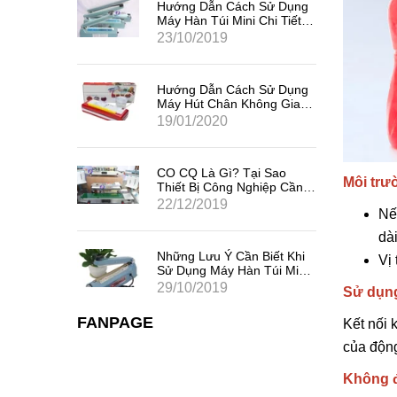
Sử Dụng
Hướng Dẫn Cách Sử Dụng
i Tiết,
Máy Hàn Túi Mini Chi Tiết,
Hiệu Quả Nhất
23/10/2019
Sử Dụng
Hướng Dẫn Cách Sử Dụng
ng Gia
Máy Hút Chân Không Gia
Đình Mini
19/01/2020
 Sao
CO CQ Là Gì? Tại Sao
Môi trư
iệp Cần
Thiết Bị Công Nghiệp Cần
Có CO CQ?
22/12/2019
Nế
dà
iết Khi
Những Lưu Ý Cần Biết Khi
Vị
úi Mini
Sử Dụng Máy Hàn Túi Mini
Dập Tay
29/10/2019
Sử dụng
FANPAGE
Kết nối 
của độn
Không đ