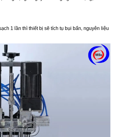
ẩm
 1 lần thì thiết bị sẽ tích tụ bụi bẩn, nguyên liệu
ùng Bán
 KZB-1
ẩm
Bán Tự
ox
ẩm