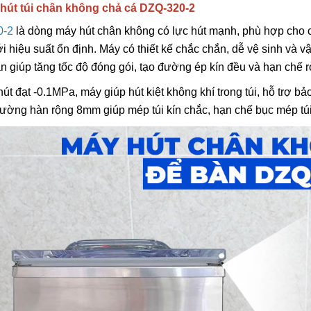
 hút túi chân không chả cá DZQ-320-2
0-2
là dòng máy hút chân không có lực hút mạnh, phù hợp cho 
i hiệu suất ổn định. Máy có thiết kế chắc chắn, dễ vệ sinh và vậ
n giúp tăng tốc độ đóng gói, tạo đường ép kín đều và hạn chế rò
hút đạt -0.1MPa, máy giúp hút kiệt không khí trong túi, hỗ trợ 
ờng hàn rộng 8mm giúp mép túi kín chắc, hạn chế bục mép túi t