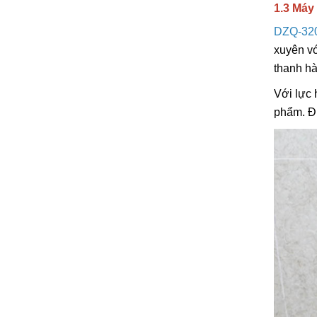
1.3 Máy
DZQ-32
xuyên vớ
thanh hà
Với lực 
phẩm. Đư