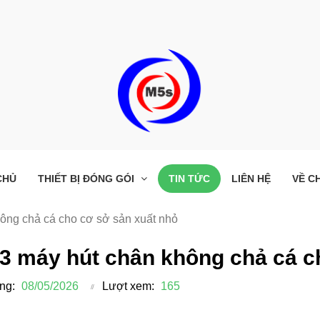
CHỦ
THIẾT BỊ ĐÓNG GÓI
TIN TỨC
LIÊN HỆ
VỀ C
ông chả cá cho cơ sở sản xuất nhỏ
3 máy hút chân không chả cá c
ng:
08/05/2026
Lượt xem:
165