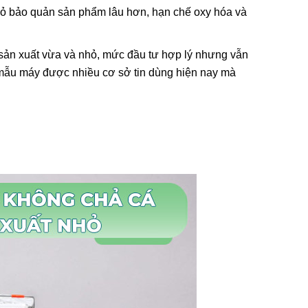
nhỏ bảo quản sản phẩm lâu hơn, hạn chế oxy hóa và
sản xuất vừa và nhỏ, mức đầu tư hợp lý nhưng vẫn
mẫu máy được nhiều cơ sở tin dùng hiện nay mà
i Liên
Máy In Date Tem Nhãn Tự
RD-750-
Động Stronger MY-380F
8.800.000đ
ẩm
Chọn sản phẩm
ệt Máy
 Tay Giá
ẩm
Tay