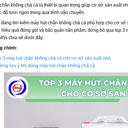
chân không chả cá là thiết bị quan trọng giúp cơ sở sản xuất 
 độ tươi ngon trong quá trình vận chuyển.
 đang tìm kiếm máy hút chân không chả cá phù hợp cho cơ sở 
 hiệu quả đóng gói và bảo quản sản phẩm, đừng bỏ qua top 3 
Máy In Date Tem Nhãn Tự
Máy Hàn Miệng Tú
 M5s chia sẻ dưới đây.
Động Stronger MY-380F
Tục STRONGER F
IN Vỏ Inox
8.800.000đ
5.800.000đ
g chính
:
Chọn sản phẩm
Chọn sản ph
p 3 máy hút chân không chả cá cho cơ sở sản xuất nhỏ
ững lưu ý khi dùng máy hút chân không chả cá
Tổng Hợp Dây Nhi
Hàn Miệng Túi Dập
Rẻ
55.000đ
Chọn sản ph
Máy In Date Cầm 
Stronger ST3