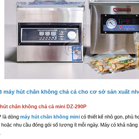
6.600.000đ
Chọn sản ph
Máy Đóng Đai Th
Tự Động Stronger
15.900.000đ
Chọn sản ph
Máy Viền Mí Lon 
 3 máy hút chân không chả cá cho cơ sở sản xuất nh
Động TDFJ-160 In
13.700.000đ
 hút chân không chả cá mini DZ-290P
Chọn sản ph
 là dòng
máy hút chân không mini
có thiết kế nhỏ gọn, phù 
 hoặc nhu cầu đóng gói số lượng ít mỗi ngày. Máy có khả năng 
.