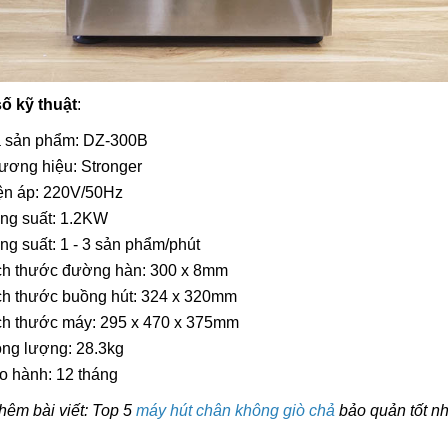
ố kỹ thuật
:
 sản phẩm: DZ-300B
ương hiệu: Stronger
ện áp: 220V/50Hz
ng suất: 1.2KW
ng suất: 1 - 3 sản phẩm/phút
ch thước đường hàn: 300 x 8mm
ch thước buồng hút: 324 x 320mm
ch thước máy: 295 x 470 x 375mm
ọng lượng: 28.3kg
o hành: 12 tháng
êm bài viết: Top 5
máy hút chân không giò chả
bảo quản tốt nh