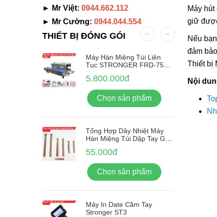
► Mr Việt:
0944.662.112
Máy hút 
giữ được
► Mr Cường:
0944.044.554
THIẾT BỊ ĐÓNG GÓI
Nếu bạn
đảm bảo
Nhãn Tự
Máy Hàn Miệng Túi Liên
Thiết bị
-380F
Tục STRONGER FRD-750-
IN Vỏ Inox
5.800.000đ
Nội dun
ẩm
Chọn sản phẩm
To
Nh
Tổng Hợp Dây Nhiệt Máy
Hàn Miệng Túi Dập Tay Giá
Rẻ
55.000đ
Chọn sản phẩm
Máy In Date Cầm Tay
Stronger ST3