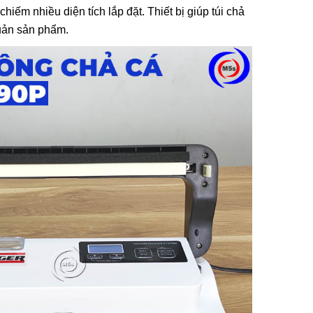
Sử Dụng
iếm nhiều diện tích lắp đặt. Thiết bị giúp túi chả
hi Tiết,
quản sản phẩm.
Sử Dụng
ng Gia
 Sao
iệp Cần
iết Khi
Túi Mini