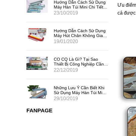
Sử Dụng
Hướng Dẫn Cách Sử Dụng
Ưu điểm 
i Tiết,
Máy Hàn Túi Mini Chi Tiết,
Hiệu Quả Nhất
23/10/2019
cá được 
Sử Dụng
Hướng Dẫn Cách Sử Dụng
ng Gia
Máy Hút Chân Không Gia
Đình Mini
19/01/2020
 Sao
CO CQ Là Gì? Tại Sao
iệp Cần
Thiết Bị Công Nghiệp Cần
Có CO CQ?
22/12/2019
iết Khi
Những Lưu Ý Cần Biết Khi
úi Mini
Sử Dụng Máy Hàn Túi Mini
Dập Tay
29/10/2019
FANPAGE