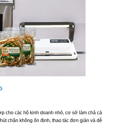
ẩm
ùng Bán
 KZB-1
ẩm
Bán Tự
ỏ
ox
ẩm
hợp cho các hộ kinh doanh nhỏ, cơ sở làm chả cá
hút chân không ổn định, thao tác đơn giản và dễ