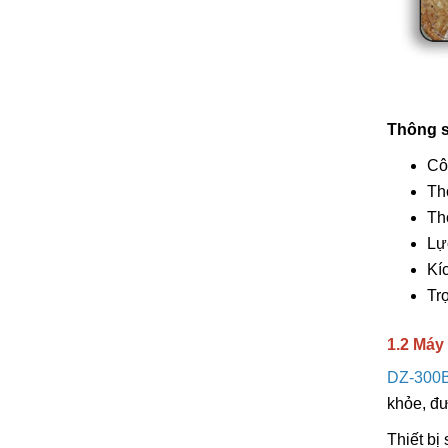
Thông s
Cô
Thờ
Th
Lự
Kí
Tr
1.2 Máy
DZ-300
khỏe, đư
Thiết bị