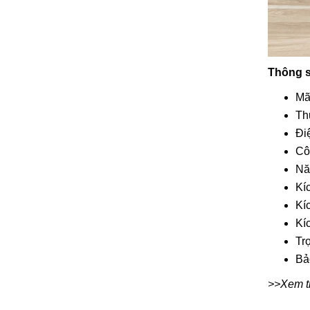
Thông s
Mã
Th
Đi
Cô
Nă
Kí
Kí
Kí
Tr
Bả
>>Xem th