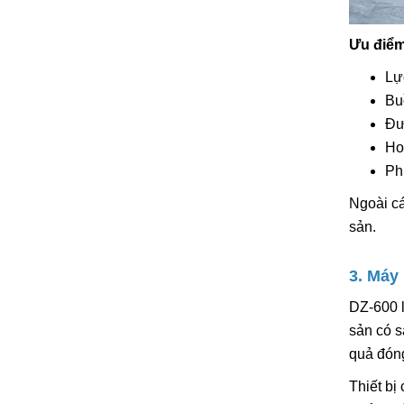
Ưu điểm
Lự
Bu
Đư
Ho
Ph
Ngoài cá
sản.
3. Máy
DZ-600 l
sản có s
quả đóng
Thiết bị