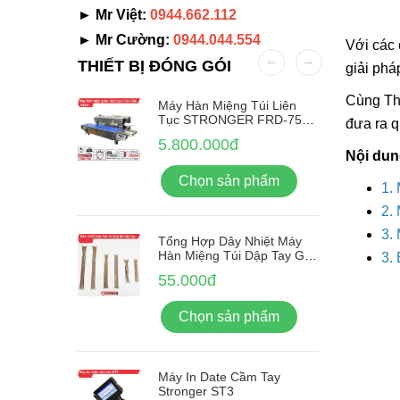
► Mr Việt:
0944.662.112
► Mr Cường:
0944.044.554
Với các 
THIẾT BỊ ĐÓNG GÓI
giải phá
Cùng Thi
Nhãn Tự
Máy Hàn Miệng Túi Liên
-380F
Tục STRONGER FRD-750-
đưa ra q
IN Vỏ Inox
5.800.000đ
Nội dun
ẩm
Chọn sản phẩm
1.
2.
3.
Tổng Hợp Dây Nhiệt Máy
Hàn Miệng Túi Dập Tay Giá
3.
Rẻ
55.000đ
Chọn sản phẩm
Máy In Date Cầm Tay
Stronger ST3