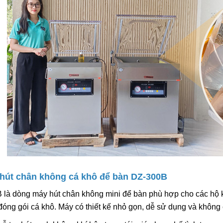
6.600.000đ
Chọn sản ph
Máy Đóng Đai Th
Tự Động Stronger
15.900.000đ
Chọn sản ph
Máy Viền Mí Lon 
Động TDFJ-160 In
13.700.000đ
 hút chân không cá khô để bàn DZ-300B
Chọn sản ph
 là dòng máy hút chân không mini để bàn phù hợp cho các hộ 
đóng gói cá khô. Máy có thiết kế nhỏ gọn, dễ sử dụng và không c