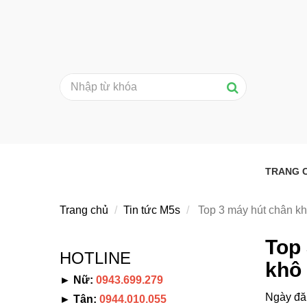
TRANG 
Trang chủ
Tin tức M5s
Top 3 máy hút chân kh
Top
HOTLINE
khô
► Nữ:
0943.699.279
Ngày đă
► Tân:
0944.010.055