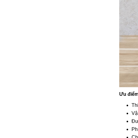
Ưu điểm
Th
Vậ
Đư
Ph
Ch