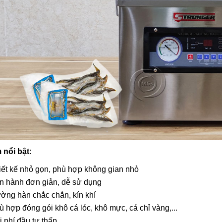
 nổi bật
:
iết kế nhỏ gọn, phù hợp không gian nhỏ
n hành đơn giản, dễ sử dụng
ờng hàn chắc chắn, kín khí
ù hợp đóng gói khô cá lóc, khô mực, cá chỉ vàng,...
i phí đầu tư thấp