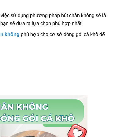
.) việc sử dụng phương pháp hút chân không sẽ là
 bạn sẽ đưa ra lựa chọn phù hợp nhất.
ân không
phù hợp cho cơ sở đóng gói cá khô để
i Liên
Máy In Date Tem Nhãn Tự
RD-750-
Động Stronger MY-380F
8.800.000đ
ẩm
Chọn sản phẩm
ệt Máy
 Tay Giá
ẩm
Tay