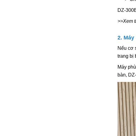
DZ-300B
>>Xem t
2. Máy
Nếu cơ s
trang bị
Máy phù 
bàn, DZ-