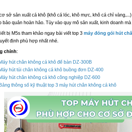
cơ sở sản xuất cá khô (khô cá lóc, khô mực, khô cá chỉ vàng,..
p bảo quản hoàn hảo. Tùy vào quy mô sản xuất, kinh doanh mà
ết bị M5s tham khảo ngay bài viết top 3
máy đóng gói hút ch
Máy In Date Tem Nhãn Tự
Máy Hàn Miệng Tú
Động Stronger MY-380F
Tục STRONGER F
uyết định phù hợp nhất nhé.
IN Vỏ Inox
8.800.000đ
5.800.000đ
g chính
:
Chọn sản phẩm
Chọn sản ph
 Máy hút chân không cá khô để bàn DZ-300B
 Máy hút túi chân không cá khô buồng đơn DZ-400
 Máy hút chân không cá khô công nghiệp DZ-600
Tổng Hợp Dây Nhi
Hàn Miệng Túi Dập
 Bảng thông số kỹ thuật top 3 máy hút chân không cá khô
Rẻ
55.000đ
Chọn sản ph
Máy In Date Cầm 
Stronger ST3