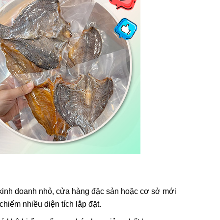
ẩm
ùng Bán
 KZB-1
ẩm
Bán Tự
ox
ẩm
kinh doanh nhỏ, cửa hàng đặc sản hoặc cơ sở mới
hiếm nhiều diện tích lắp đặt.