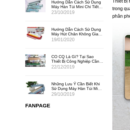
Thiết bị
Sử Dụng
Hướng Dẫn Cách Sử Dụng
i Tiết,
Máy Hàn Túi Mini Chi Tiết,
trong qu
Hiệu Quả Nhất
23/10/2019
phân phố
Sử Dụng
Hướng Dẫn Cách Sử Dụng
ng Gia
Máy Hút Chân Không Gia
Đình Mini
19/01/2020
 Sao
CO CQ Là Gì? Tại Sao
iệp Cần
Thiết Bị Công Nghiệp Cần
Có CO CQ?
22/12/2019
iết Khi
Những Lưu Ý Cần Biết Khi
úi Mini
Sử Dụng Máy Hàn Túi Mini
Dập Tay
29/10/2019
FANPAGE