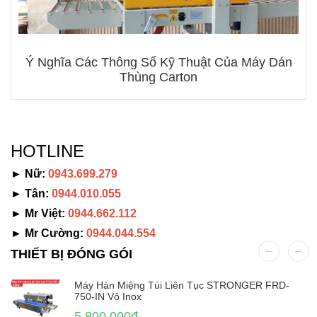
Ý Nghĩa Các Thông Số Kỹ Thuật Của Máy Dán
Thùng Carton
HOTLINE
► Nữ:
0943.699.279
► Tân:
0944.010.055
► Mr Việt:
0944.662.112
► Mr Cường:
0944.044.554
THIẾT BỊ ĐÓNG GÓI
Máy Hàn Miệng Túi Liên Tục STRONGER FRD-
750-IN Vỏ Inox
5.800.000đ