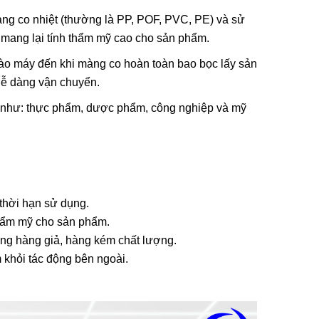
Sử Dụng
hi Tiết,
ng co nhiệt (thường là PP, POF, PVC, PE) và sử
 mang lại tính thẩm mỹ cao cho sản phẩm.
vào máy đến khi màng co hoàn toàn bao bọc lấy sản
Sử Dụng
dễ dàng vận chuyển.
ng Gia
ệp như: thực phẩm, dược phẩm, công nghiệp và mỹ
 Sao
iệp Cần
 thời hạn sử dụng.
iết Khi
Túi Mini
 thẩm mỹ cho sản phẩm.
ống hàng giả, hàng kém chất lượng.
 khỏi tác động bên ngoài.