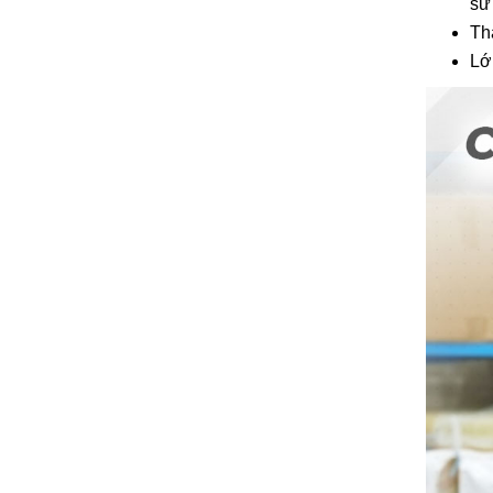
sử
Th
Lớ