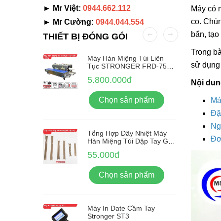
► Mr Việt:
0944.662.112
Máy có m
co. Chún
► Mr Cường:
0944.044.554
bẩn, tạo
THIẾT BỊ ĐÓNG GÓI
Trong bà
Nhãn Tự
Máy Hàn Miệng Túi Liên
sử dụng 
-380F
Tục STRONGER FRD-750-
IN Vỏ Inox
5.800.000đ
Nội dun
ẩm
Chọn sản phẩm
Má
Đặ
Ng
Tổng Hợp Dây Nhiệt Máy
Đơ
Hàn Miệng Túi Dập Tay Giá
Rẻ
55.000đ
Chọn sản phẩm
Máy In Date Cầm Tay
Stronger ST3