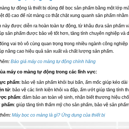
Hướng Dẫn Cách Sử Dụng
Hướng Dẫn Cách 
Máy Hàn Túi Mini Chi Tiết,
Máy Hàn Túi Mini C
àng tự động là thiết bị dùng để bọc sản phẩm bằng một lớp mà
Hiệu Quả Nhất
Hiệu Quả Nhất
23/10/2019
23/10/2019
ệt độ cao để rút màng co thật chặt xung quanh sản phẩm nhằm
h này được diễn ra hoàn toàn tự động, từ khâu đưa sản phẩm 
Hướng Dẫn Cách Sử Dụng
Hướng Dẫn Cách 
p sản phẩm được bảo vệ tốt hơn, tăng tính chuyên nghiệp và 
Máy Hút Chân Không Gia
Máy Hút Chân Khô
Đình Mini
Đình Mini
19/01/2020
19/01/2020
 đóng vai trò vô cùng quan trọng trong nhiều ngành công nghi
úp nâng cao hiệu quả sản xuất và chất lượng sản phẩm.
CO CQ Là Gì? Tại Sao
CO CQ Là Gì? Tại
Thiết Bị Công Nghiệp Cần
Thiết Bị Công Ngh
thêm:
Báo giá máy co màng tự động chính hãng
Có CO CQ?
Có CO CQ?
22/12/2019
22/12/2019
 của máy co màng tự động trong các lĩnh vực:
ực phẩm
: bảo vệ sản phẩm khỏi bụi bẩn, ẩm mốc giúp kéo dài
Những Lưu Ý Cần Biết Khi
Những Lưu Ý Cần B
Sử Dụng Máy Hàn Túi Mini
Sử Dụng Máy Hàn 
ện tử
: bảo vệ các linh kiện khỏi va đập, ẩm ướt giúp tăng tính
Dập Tay
Dập Tay
29/10/2019
29/10/2019
ợc phẩm
: đảm bảo an toàn vệ sinh, nhận biết thương hiệu ch
 phẩm
: giúp tăng tính thẩm mỹ cho sản phẩm, bảo vệ sản phẩm
thêm:
Máy bọc co màng là gì? Ứng dụng của thiết bị