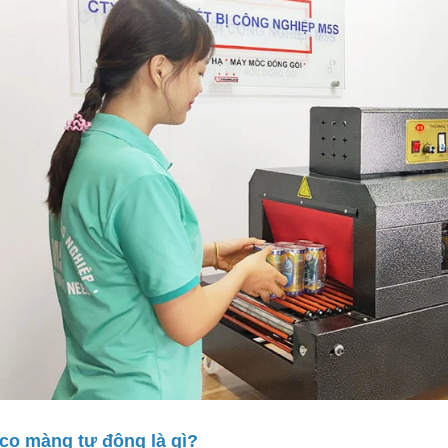
6.600.000đ
Chọn sản ph
Máy Đóng Đai Th
Tự Động Stronger
15.900.000đ
Chọn sản ph
Máy Viền Mí Lon 
Động TDFJ-160 In
13.700.000đ
Chọn sản ph
 co màng tự động là gì?