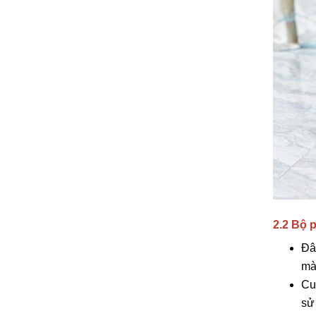
2.2 Bộ 
Đâ
mà
Cu
sử