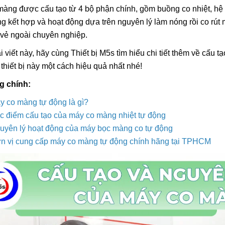
àng được cấu tạo từ 4 bộ phận chính, gồm buồng co nhiệt, hệ t
g kết hợp và hoạt động dựa trên nguyên lý làm nóng rồi co rút
 vẻ ngoài chuyên nghiệp.
i viết này, hãy cùng Thiết bị M5s tìm hiểu chi tiết thêm về cấ
Máy In Date Tem Nhãn Tự
Máy Hàn Miệng Tú
thiết bị này một cách hiệu quả nhất nhé!
Động Stronger MY-380F
Tục STRONGER F
IN Vỏ Inox
8.800.000đ
5.800.000đ
g chính:
Chọn sản phẩm
Chọn sản ph
y co màng tự động là gì?
c điểm cấu tạo của máy co màng nhiệt tự động
uyên lý hoạt động của máy bọc màng co tự động
Tổng Hợp Dây Nhi
n vị cung cấp máy co màng tự động chính hãng tại TPHCM
Hàn Miệng Túi Dập
Rẻ
55.000đ
Chọn sản ph
Máy In Date Cầm 
Stronger ST3