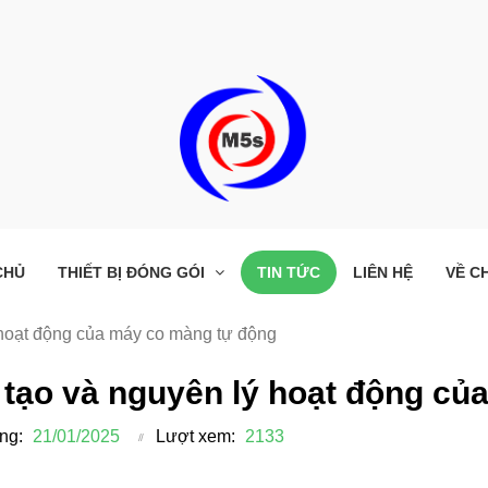
CHỦ
THIẾT BỊ ĐÓNG GÓI
TIN TỨC
LIÊN HỆ
VỀ C
hoạt động của máy co màng tự động
 tạo và nguyên lý hoạt động củ
ng:
21/01/2025
Lượt xem:
2133