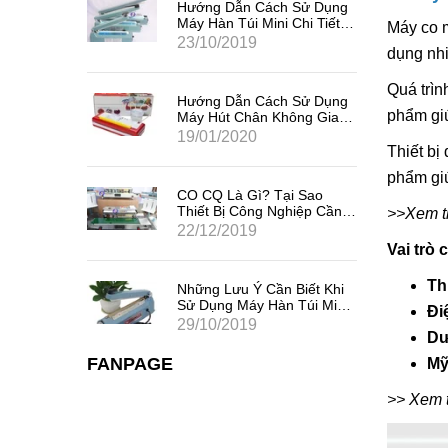
Sử Dụng
Hướng Dẫn Cách Sử Dụng
i Tiết,
Máy Hàn Túi Mini Chi Tiết,
Máy co m
Hiệu Quả Nhất
23/10/2019
dụng nhi
Quá trìn
Sử Dụng
Hướng Dẫn Cách Sử Dụng
phẩm giú
ng Gia
Máy Hút Chân Không Gia
Đình Mini
19/01/2020
Thiết bị
phẩm gi
 Sao
CO CQ Là Gì? Tại Sao
iệp Cần
Thiết Bị Công Nghiệp Cần
>>Xem 
Có CO CQ?
22/12/2019
Vai trò
Th
iết Khi
Những Lưu Ý Cần Biết Khi
úi Mini
Sử Dụng Máy Hàn Túi Mini
Đi
Dập Tay
29/10/2019
Dư
FANPAGE
Mỹ
>> Xem 