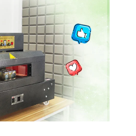
ẩm
ùng Bán
 KZB-1
ẩm
Bán Tự
ox
ẩm