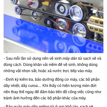
- Sau mỗi lần sử dụng nên vệ sinh
máy dán túi
sạch sẽ và
đúng cách. Dùng khăn vải mềm để vệ sinh, không dùng
những vật nhọn sắt, hoặc xả nước trực tiếp vào máy.
- Định kỳ kiểm tra, bảo dưỡng động cơ máy, các bộ phận
dây nhiệt, dây curoa… Khi thấy có hiện tượng mòn đứt
nên thay thế ngay để đảm bảo tiến độ công việc cũng như
tránh ảnh hưởng đến các bộ phận khác của máy.
- Bảo quản
máy dập miệng túi
ở nơi khô ráo, sạch sẽ,