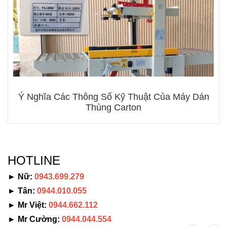
Ý Nghĩa Các Thông Số Kỹ Thuật Của Máy Dán
Thùng Carton
HOTLINE
► Nữ:
0943.699.279
► Tân:
0944.010.055
► Mr Việt:
0944.662.112
► Mr Cường:
0944.044.554