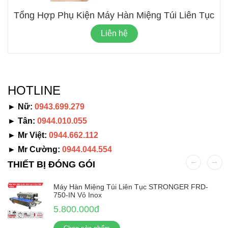
Tổng Hợp Phụ Kiện Máy Hàn Miệng Túi Liên Tục
Liên hệ
HOTLINE
► Nữ:
0943.699.279
► Tân:
0944.010.055
► Mr Việt:
0944.662.112
► Mr Cường:
0944.044.554
THIẾT BỊ ĐÓNG GÓI
Máy Hàn Miệng Túi Liên Tục STRONGER FRD-
750-IN Vỏ Inox
5.800.000đ