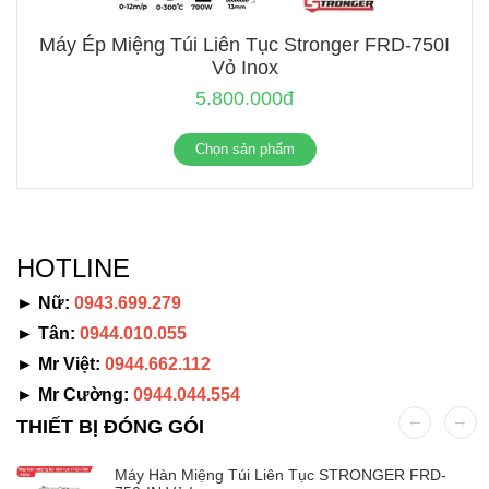
Máy Ép Miệng Túi Liên Tục Stronger FRD-750I
Vỏ Inox
5.800.000đ
Chọn sản phẩm
HOTLINE
► Nữ:
0943.699.279
► Tân:
0944.010.055
► Mr Việt:
0944.662.112
► Mr Cường:
0944.044.554
THIẾT BỊ ĐÓNG GÓI
Máy Hàn Miệng Túi Liên Tục STRONGER FRD-