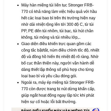
Máy hàn miệng túi liên tục Stronger FRB-
770 có khả năng làm việc hiệu quả với hầu
hết các loại bao bì trên thị trường hiện nay
nhờ dải nhiệt rộng lên tới 300 độ C, từ túi
PP, PE đến túi nhôm, túi bạc, túi hút chân
không, túi mỏng và túi nhiều lớp,..
Giao diện điều khiển trực quan gồm các
công tắc bật/tắt, núm điều chỉnh tốc độ, nhiệt
độ và đồng hồ hiển thị nhiệt độ rõ ràng. Nhờ
bố cục thân thiện này, người vận hành dễ
dàng thiết lập thông số phù hợp cho từng
loại bao bì và yêu cầu đóng gói.
Ngoài ra, máy ép miệng túi Stronger FRB-
770 còn được trang bị nút dừng khẩn cấp,
giúp ngắt hoạt động ngay lập tức khi phát
hiện sự cố hoặc lỗi bất thường.