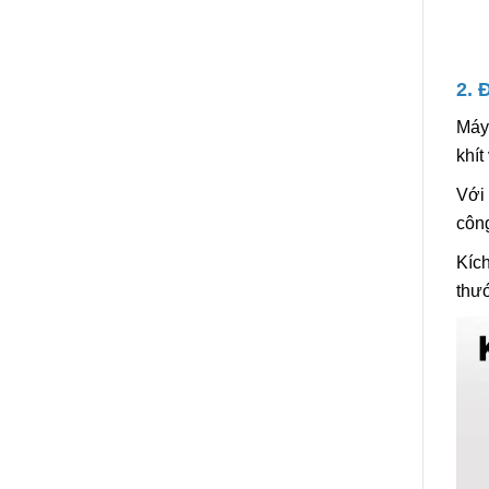
2. 
Máy
khí
Với 
côn
Kíc
thư