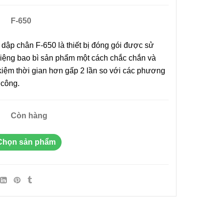
F-650
 dập chân F-650 là thiết bị đóng gói được sử
iệng bao bì sản phẩm một cách chắc chắn và
i Liên
Máy In Date Tem Nhãn Tự
RD-750-
Động Stronger MY-380F
 kiệm thời gian hơn gấp 2 lần so với các phương
8.800.000đ
 công.
ẩm
Chọn sản phẩm
Còn hàng
ệt Máy
 Tay Giá
Chọn sản phẩm
ẩm
Tay