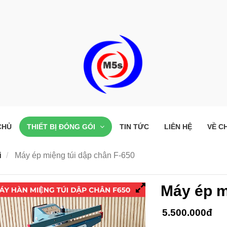
CHỦ
THIẾT BỊ ĐÓNG GÓI
TIN TỨC
LIÊN HỆ
VỀ C
i
Máy ép miệng túi dập chân F-650
Máy ép m
5.500.000đ