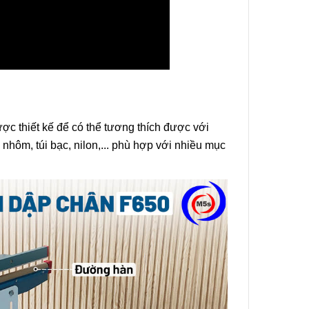
Sử Dụng
hi Tiết,
Sử Dụng
ng Gia
ợc thiết kế để có thể tương thích được với
 Sao
, nhôm, túi bạc, nilon,... phù hợp với nhiều mục
iệp Cần
iết Khi
Túi Mini