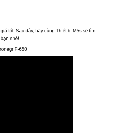
ẩm
, giá tốt. Sau đây, hãy cùng Thiết bị M5s sẽ tìm
ùng Bán
” bạn nhé!
 KZB-1
ronegr F-650
ẩm
Bán Tự
ox
ẩm