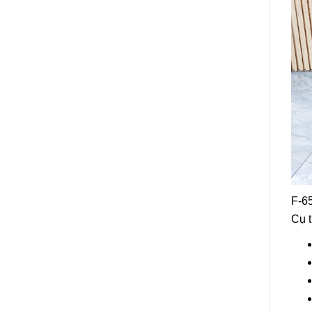
F-65
Cụ 