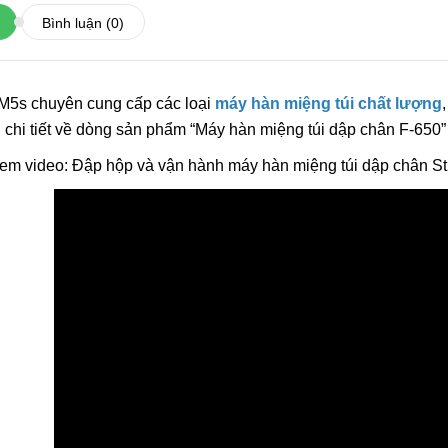
6.600.000đ
Bình luận
(0)
Chọn sản ph
 M5s chuyên cung cấp các loại
máy hàn miệng túi chất lượng
Máy Đóng Đai Th
 chi tiết về dòng sản phẩm “Máy hàn miệng túi dập chân F-650
Tự Động Stronger
em video: Đập hộp và vận hành máy hàn miệng túi dập chân St
15.900.000đ
Chọn sản ph
Máy Viền Mí Lon 
Động TDFJ-160 In
13.700.000đ
Chọn sản ph