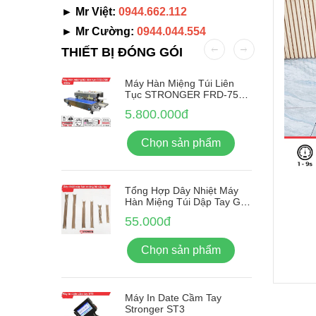
► Mr Việt:
0944.662.112
► Mr Cường:
0944.044.554
THIẾT BỊ ĐÓNG GÓI
Nhãn Tự
Máy Hàn Miệng Túi Liên
-380F
Tục STRONGER FRD-750-
IN Vỏ Inox
5.800.000đ
ẩm
Chọn sản phẩm
Tổng Hợp Dây Nhiệt Máy
Hàn Miệng Túi Dập Tay Giá
Rẻ
55.000đ
Chọn sản phẩm
Máy In Date Cầm Tay
Stronger ST3