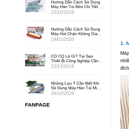
Sử Dụng
Hướng Dẫn Cách Sử Dụng
i Tiết,
Máy Hàn Túi Mini Chi Tiết,
Hiệu Quả Nhất
23/10/2019
Sử Dụng
Hướng Dẫn Cách Sử Dụng
ng Gia
Máy Hút Chân Không Gia
Đình Mini
19/01/2020
1. 
Máy 
 Sao
CO CQ Là Gì? Tại Sao
nhiề
iệp Cần
Thiết Bị Công Nghiệp Cần
Có CO CQ?
22/12/2019
đíc
iết Khi
Những Lưu Ý Cần Biết Khi
úi Mini
Sử Dụng Máy Hàn Túi Mini
Dập Tay
29/10/2019
FANPAGE