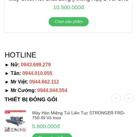
10.500.000đ
Chọn sản phẩm
HOTLINE
► Nữ:
0943.699.279
► Tân:
0944.010.055
► Mr Việt:
0944.662.112
► Mr Cường:
0944.044.554
THIẾT BỊ ĐÓNG GÓI
Máy Hàn Miệng Túi Liên Tục STRONGER FRD-
750-IN Vỏ Inox
5.800.000đ