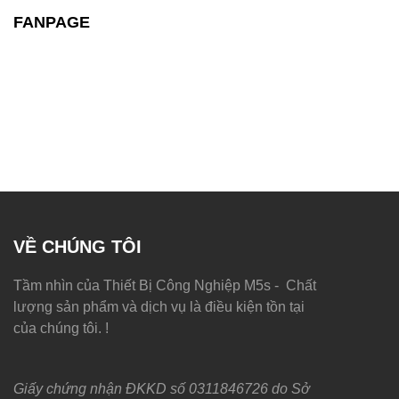
FANPAGE
VỀ CHÚNG TÔI
Tầm nhìn của Thiết Bị Công Nghiệp M5s - Chất
lượng sản phẩm và dịch vụ là điều kiện tồn tại
của chúng tôi. !
Giấy chứng nhận ĐKKD số 0311846726 do Sở