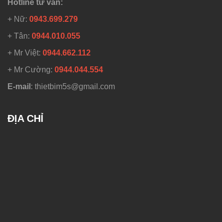
Hotline tư vấn:
+ Nữ:
0943.699.279
+ Tân:
0944.010.055
+ Mr Việt:
0944.662.112
+ Mr Cường:
0944.044.554
E-mail
: thietbim5s@gmail.com
ĐỊA CHỈ