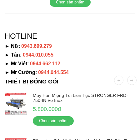
Chọn sản phẩm
HOTLINE
► Nữ:
0943.699.279
► Tân:
0944.010.055
► Mr Việt:
0944.662.112
► Mr Cường:
0944.044.554
THIẾT BỊ ĐÓNG GÓI
Máy Hàn Miệng Túi Liên Tục STRONGER FRD-
750-IN Vỏ Inox
5.800.000đ
Chọn sản phẩm