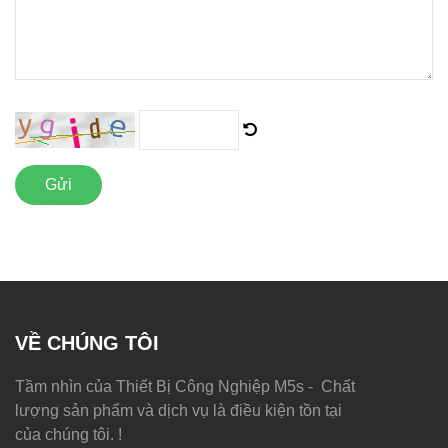
Gửi
VỀ CHÚNG TÔI
Tầm nhìn của Thiết Bị Công Nghiệp M5s - Chất
lượng sản phẩm và dịch vụ là điều kiện tồn tại
của chúng tôi. !