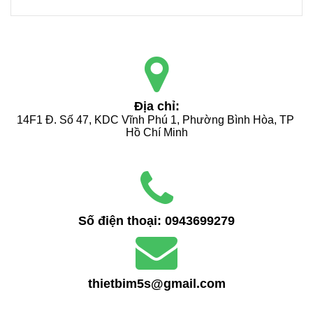
Địa chỉ:
14F1 Đ. Số 47, KDC Vĩnh Phú 1, Phường Bình Hòa, TP 
Hồ Chí Minh
Số điện thoại:
0943699279
thietbim5s@gmail.com